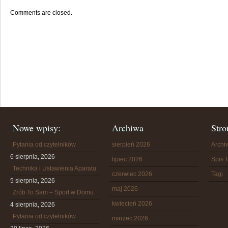
Comments are closed.
Nowe wpisy:
Archiwa
Stro
Pytania od czytelników
sierpień 2026
Arch
6 sierpnia, 2026
lipiec 2026
Spis T
Technika i Ustawienia Aparatu
czerwiec 2026
Tagi
5 sierpnia, 2026
maj 2026
Zrób To Sam – Sport w Domu
kwiecień 2026
4 sierpnia, 2026
Pytania od czytelników
marzec 2026