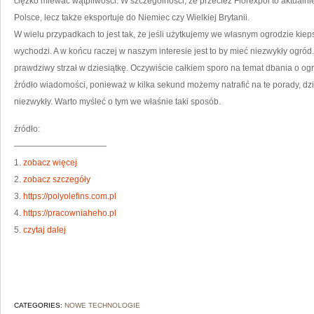
ciężko miewać wątpliwości. W szczególności, że przecież Florexpol to aktualnie
Polsce, lecz także eksportuje do Niemiec czy Wielkiej Brytanii.
W wielu przypadkach to jest tak, że jeśli użytkujemy we własnym ogrodzie kiepsk
wychodzi. A w końcu raczej w naszym interesie jest to by mieć niezwykły ogród.
prawdziwy strzał w dziesiątkę. Oczywiście całkiem sporo na temat dbania o o
źródło wiadomości, ponieważ w kilka sekund możemy natrafić na te porady, dzi
niezwykły. Warto myśleć o tym we właśnie taki sposób.
źródło:
———————————
1.
zobacz więcej
2.
zobacz szczegóły
3.
https://polyolefins.com.pl
4.
https://pracowniaheho.pl
5.
czytaj dalej
CATEGORIES:
NOWE TECHNOLOGIE