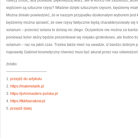
należy zrobić, aby posiadać piękniejszą twarz, ale w końcu nie zaszkodzi, j
wyjściem są sztuczne rzęsy? Właśnie dzięki sztucznym rzęsom, będziemy miały
Można śmiało powiedzieć, że w naszym przypadku doskonałym wyborem jest kl
będziemy można sprawić, że owe rzęsy faktycznie będą charakteryzowały się
solarium – przecież solaria to dzisiaj nic złego. Oczywiście nie można za bar
ponieważ kolor skóry będzie prezentował się niejako groteskowo, ale trudno 
solarium – raz na jakiś czas. Trzeba także mieć na uwadze, iż bardzo dobrym p
naprawdę Gabinet kosmetyczny również musi być akurat przez nas odwiedzon
źródło:
———————————
1.
przejdź do artykułu
2.
https://makmetalik.pl
3.
https://johnmasters-polska.pl
4.
https://tkkfsierakow.pl
5.
przejdź dalej