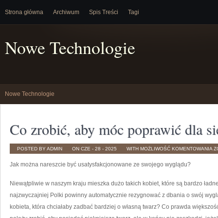
Strona główna
Archiwum
Spis Treści
Tagi
Nowe Technologie
Nowe Technologie
Co zrobić, aby móc poprawić dla s
C
POSTED BY ADMIN
ON CZE - 28 - 2025
WITH
MOŻLIWOŚĆ KOMENTOWANIA
Z
Z
A
Jak można nareszcie być usatysfakcjonowane ze swojego wyglądu?
M
P
D
S
Niewątpliwie w naszym kraju mieszka dużo takich kobiet, które są bardzo ładne
H
najzwyczajniej Polki powinny automatycznie rezygnować z dbania o swój wygl
kobieta, która chciałaby zadbać bardziej o własną twarz? Co prawda większoś