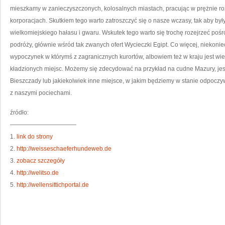
NA
mieszkamy w zanieczyszczonych, kolosalnych miastach, pracując w prężnie r
M
korporacjach. Skutkiem tego warto zatroszczyć się o nasze wczasy, tak aby był
wielkomiejskiego hałasu i gwaru. Wskutek tego warto się trochę rozejrzeć po
podróży, głównie wśród tak zwanych ofert Wycieczki Egipt. Co więcej, niekon
wypoczynek w którymś z zagranicznych kurortów, albowiem też w kraju jest wi
kładzionych miejsc. Możemy się zdecydować na przykład na cudne Mazury, je
Bieszczady lub jakiekolwiek inne miejsce, w jakim będziemy w stanie odpoczy
z naszymi pociechami.
źródło:
———————————
1.
link do strony
2.
http://weisseschaeferhundeweb.de
3.
zobacz szczegóły
4.
http://welitso.de
5.
http://wellensittichportal.de