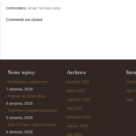
CATEGORIES:
NOWE TECHNOLOGIE
Comments are closed.
Nowe wpisy:
Archiwa
Stro
Profilaktyka i ergonomia
sierpień 2026
Arch
7 sierpnia, 2026
lipiec 2026
Spis T
Pytania od czytelników
czerwiec 2026
Tagi
6 sierpnia, 2026
maj 2026
Technika i Ustawienia Aparatu
kwiecień 2026
5 sierpnia, 2026
Zrób To Sam – Sport w Domu
marzec 2026
4 sierpnia, 2026
luty 2026