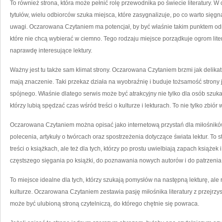
To również strona, która może pełnić rolę przewodnika po świecie literatury. 
tytułów, wielu odbiorców szuka miejsca, które zasygnalizuje, po co warto się
uwagi. Oczarowana Czytaniem ma potencjał, by być właśnie takim punktem o
które nie chcą wybierać w ciemno. Tego rodzaju miejsce porządkuje ogrom lit
naprawdę interesujące lektury.
Ważny jest tu także sam klimat strony. Oczarowana Czytaniem brzmi jak delika
mają znaczenie. Taki przekaz działa na wyobraźnię i buduje tożsamość strony
spójnego. Właśnie dlatego serwis może być atrakcyjny nie tylko dla osób szukaj
którzy lubią spędzać czas wśród treści o kulturze i lekturach. To nie tylko zbió
Oczarowana Czytaniem można opisać jako internetową przystań dla miłośników 
polecenia, artykuły o twórcach oraz spostrzeżenia dotyczące świata lektur. To 
treści o książkach, ale też dla tych, którzy po prostu uwielbiają zapach książ
częstszego sięgania po książki, do poznawania nowych autorów i do patrzenia n
To miejsce idealne dla tych, którzy szukają pomysłów na następną lekturę, ale
kulturze. Oczarowana Czytaniem zestawia pasję miłośnika literatury z przejrz
może być ulubioną stroną czytelniczą, do którego chętnie się powraca.