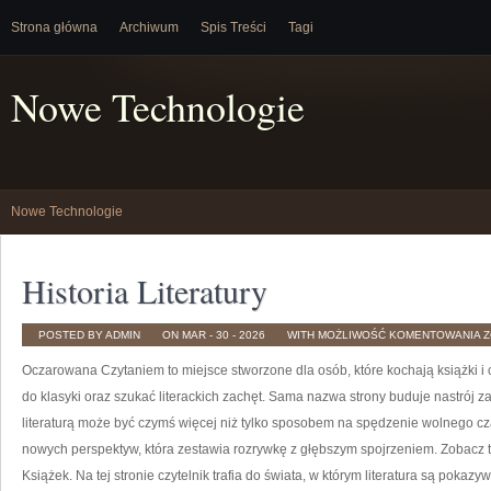
Strona główna
Archiwum
Spis Treści
Tagi
Nowe Technologie
Nowe Technologie
Historia Literatury
H
POSTED BY ADMIN
ON MAR - 30 - 2026
WITH
MOŻLIWOŚĆ KOMENTOWANIA
Z
L
Oczarowana Czytaniem to miejsce stworzone dla osób, które kochają książki i
do klasyki oraz szukać literackich zachęt. Sama nazwa strony buduje nastrój za
literaturą może być czymś więcej niż tylko sposobem na spędzenie wolnego c
nowych perspektyw, która zestawia rozrywkę z głębszym spojrzeniem. Zobacz
Książek. Na tej stronie czytelnik trafia do świata, w którym literatura są pokaz