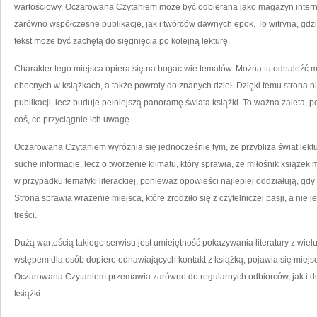
wartościowy. Oczarowana Czytaniem może być odbierana jako magazyn internet
zarówno współczesne publikacje, jak i twórców dawnych epok. To witryna, gdzi
tekst może być zachętą do sięgnięcia po kolejną lekturę.
Charakter tego miejsca opiera się na bogactwie tematów. Można tu odnaleźć m
obecnych w książkach, a także powroty do znanych dzieł. Dzięki temu strona 
publikacji, lecz buduje pełniejszą panoramę świata książki. To ważna zaleta,
coś, co przyciągnie ich uwagę.
Oczarowana Czytaniem wyróżnia się jednocześnie tym, że przybliża świat lekt
suche informacje, lecz o tworzenie klimatu, który sprawia, że miłośnik książek
w przypadku tematyki literackiej, ponieważ opowieści najlepiej oddziałują, gd
Strona sprawia wrażenie miejsca, które zrodziło się z czytelniczej pasji, a ni
treści.
Dużą wartością takiego serwisu jest umiejętność pokazywania literatury z wiel
wstępem dla osób dopiero odnawiających kontakt z książką, pojawia się miejs
Oczarowana Czytaniem przemawia zarówno do regularnych odbiorców, jak i do
książki.