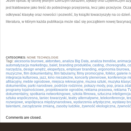
Jeżeli opisać tę stronę jednym szerszym obrazem, byłaby ona czytelniczym azy
jest traktowane jako treść do pobieżnego przejrzenia, lecz jako przeżycie. Oc
odkrywać klasykę oraz nowości i pozwolić, by książki towarzyszyły na co dzień.
literatura, w którym każda publikacja może stać się początkiem nowej fascynacj
CATEGORIES:
NOWE TECHNOLOGIE
Tagi:
akcesoria biurowe
,
aktorstwo
,
analiza Big Data
,
analiza trendów
,
animacj
automatyzacja marketingu
,
balet
,
branding produktów
,
casting
,
choreografia
,
co
narzędzia
,
design wnętrz
,
ekspertyza
,
employer branding
,
ergonomia biurowa
,
muzyczne
,
film dokumentalny
,
film fabularny
,
filmy promocyjne
,
folklor
,
galerie 
integracja kulturowa
,
jazz
,
kino niezależne
,
koncerty plenerowe
,
konferencje 
afiliacyjny
,
meble ogrodowe
,
miejsca rekreacyjne
,
muzea sztuki
,
muzyka klasy
dokumentów
,
parki narodowe
,
podróże rodzinne
,
pokazy mody
,
pop
,
praca zda
programy lojalnościowe
,
projektowanie ogrodów
,
reklama prasowa
,
reklama T
dokumentalny
,
spotkania networkingowe
,
szkoła filmowa
,
sztuczna inteligencja
sztuka współczesna
,
taniec towarzyski
,
teatry alternatywne
,
telekonferencje
,
te
rozwojowe
,
współpraca międzynarodowa
,
wydarzenia artystyczne
,
wystawy b
talentami
,
zarządzanie zmianą
,
zasoby ludzkie
,
żywność ekologiczna
,
żywność
Comments are closed.