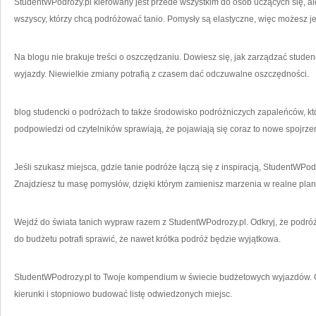
StudentWPodrozy.pl kierowany jest przede wszystkim do osób uczących się, al
wszyscy, którzy chcą podróżować tanio. Pomysły są elastyczne, więc możesz 
Na blogu nie brakuje treści o oszczędzaniu. Dowiesz się, jak zarządzać stude
wyjazdy. Niewielkie zmiany potrafią z czasem dać odczuwalne oszczędności.
blog studencki o podróżach to także środowisko podróżniczych zapaleńców, któr
podpowiedzi od czytelników sprawiają, że pojawiają się coraz to nowe spojrze
Jeśli szukasz miejsca, gdzie tanie podróże łączą się z inspiracją, StudentWPod
Znajdziesz tu masę pomysłów, dzięki którym zamienisz marzenia w realne plan
Wejdź do świata tanich wypraw razem z StudentWPodrozy.pl. Odkryj, że podr
do budżetu potrafi sprawić, że nawet krótka podróż będzie wyjątkowa.
StudentWPodrozy.pl to Twoje kompendium w świecie budżetowych wyjazdów. O
kierunki i stopniowo budować listę odwiedzonych miejsc.