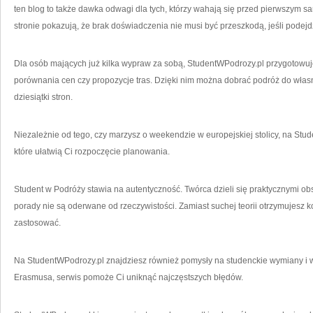
ten blog to także dawka odwagi dla tych, którzy wahają się przed pierwszym
stronie pokazują, że brak doświadczenia nie musi być przeszkodą, jeśli podejdz
Dla osób mających już kilka wypraw za sobą, StudentWPodrozy.pl przygotowuj
porównania cen czy propozycje tras. Dzięki nim można dobrać podróż do włas
dziesiątki stron.
Niezależnie od tego, czy marzysz o weekendzie w europejskiej stolicy, na Stud
które ułatwią Ci rozpoczęcie planowania.
Student w Podróży stawia na autentyczność. Twórca dzieli się praktycznymi o
porady nie są oderwane od rzeczywistości. Zamiast suchej teorii otrzymujesz k
zastosować.
Na StudentWPodrozy.pl znajdziesz również pomysły na studenckie wymiany i w
Erasmusa, serwis pomoże Ci uniknąć najczęstszych błędów.