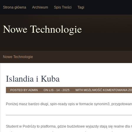
Strona główna
Archiwum
Spis Treści
Tagi
Nowe Technologie
Nowe Technologie
Islandia i Kuba
IS
POSTED BY ADMIN
ON LIS - 14 - 2025
WITH
MOŻLIWOŚĆ KOMENTOWANIA
Z
I
KU
Poniżej masz bardzo długi, spin-ready opis w formacie synonim3, przygotowan
Student w Podróży to platforma, gdzie budżetowe wyjazdy stają się realne dla