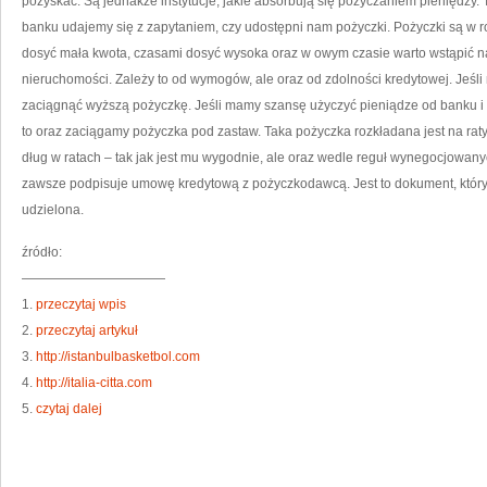
pozyskać. Są jednakże instytucje, jakie absorbują się pożyczaniem pieniędzy. T
banku udajemy się z zapytaniem, czy udostępni nam pożyczki. Pożyczki są w 
dosyć mała kwota, czasami dosyć wysoka oraz w owym czasie warto wstąpić n
nieruchomości. Zależy to od wymogów, ale oraz od zdolności kredytowej. Jeśl
zaciągnąć wyższą pożyczkę. Jeśli mamy szansę użyczyć pieniądze od banku 
to oraz zaciągamy pożyczka pod zastaw. Taka pożyczka rozkładana jest na raty
dług w ratach – tak jak jest mu wygodnie, ale oraz wedle reguł wynegocjowa
zawsze podpisuje umowę kredytową z pożyczkodawcą. Jest to dokument, który 
udzielona.
źródło:
———————————
1.
przeczytaj wpis
2.
przeczytaj artykuł
3.
http://istanbulbasketbol.com
4.
http://italia-citta.com
5.
czytaj dalej