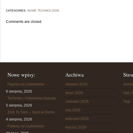
CATEGORIES:
NOWE TECHNOLOGIE
Comments are closed.
Nowe wpisy:
Archiwa
Stro
Pytania od czytelników
sierpień 2026
Arch
6 sierpnia, 2026
lipiec 2026
Spis T
Technika i Ustawienia Aparatu
czerwiec 2026
Tagi
5 sierpnia, 2026
maj 2026
Zrób To Sam – Sport w Domu
kwiecień 2026
4 sierpnia, 2026
Pytania od czytelników
marzec 2026