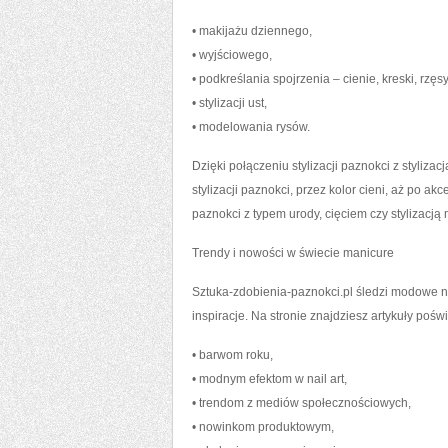
• makijażu dziennego,
• wyjściowego,
• podkreślania spojrzenia – cienie, kreski, rzęsy
• stylizacji ust,
• modelowania rysów.
Dzięki połączeniu stylizacji paznokci z styliz
stylizacji paznokci, przez kolor cieni, aż po ak
paznokci z typem urody, cięciem czy stylizacj
Trendy i nowości w świecie manicure
Sztuka-zdobienia-paznokci.pl śledzi modowe no
inspiracje. Na stronie znajdziesz artykuły pośw
• barwom roku,
• modnym efektom w nail art,
• trendom z mediów społecznościowych,
• nowinkom produktowym,