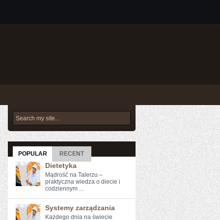
POPULAR
RECENT
Dietetyka
Mądrość na Talerzu –
praktyczna wiedza o diecie i
codziennym ...
Systemy zarządzania
Każdego dnia na‌ świecie