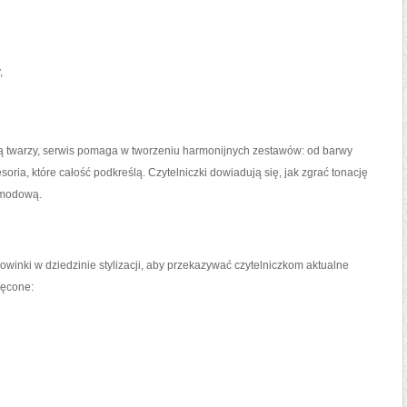
,
acją twarzy, serwis pomaga w tworzeniu harmonijnych zestawów: od barwy
cesoria, które całość podkreślą. Czytelniczki dowiadują się, jak zgrać tonację
ą modową.
winki w dziedzinie stylizacji, aby przekazywać czytelniczkom aktualne
ięcone: