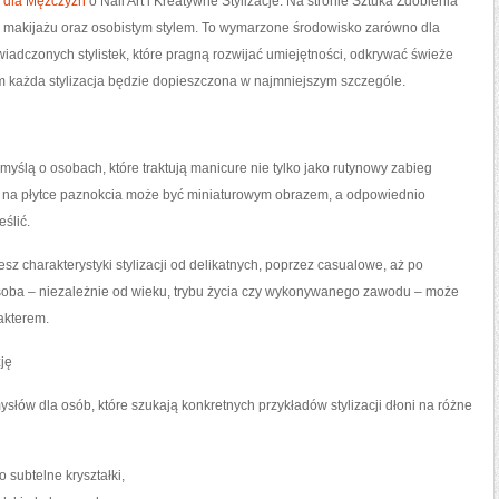
p dla Mężczyzn
o Nail Art i Kreatywne Stylizacje. Na stronie Sztuka Zdobienia
ką makijażu oraz osobistym stylem. To wymarzone środowisko zarówno dla
świadczonych stylistek, które pragną rozwijać umiejętności, odkrywać świeże
rym każda stylizacja będzie dopieszczona w najmniejszym szczególe.
myślą o osobach, które traktują manicure nie tylko jako rutynowy zabieg
ór na płytce paznokcia może być miniaturowym obrazem, a odpowiednio
eślić.
sz charakterystyki stylizacji od delikatnych, poprzez casualowe, aż po
osoba – niezależnie od wieku, trybu życia czy wykonywanego zawodu – może
rakterem.
zję
słów dla osób, które szukają konkretnych przykładów stylizacji dłoni na różne
 subtelne kryształki,