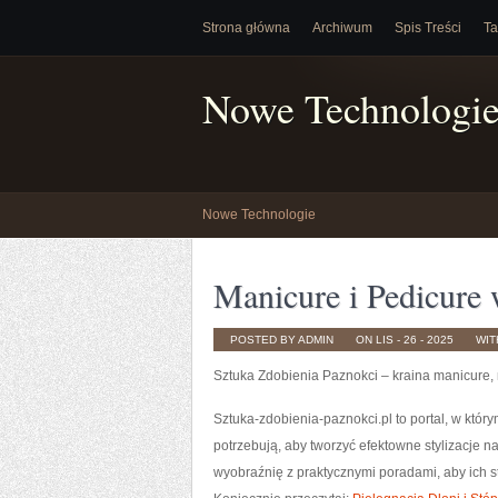
Strona główna
Archiwum
Spis Treści
Ta
Nowe Technologi
Nowe Technologie
Manicure i Pedicure
POSTED BY ADMIN
ON LIS - 26 - 2025
WI
Sztuka Zdobienia Paznokci – kraina manicure,
Sztuka-zdobienia-paznokci.pl to portal, w któr
potrzebują, aby tworzyć efektowne stylizacje n
wyobraźnię z praktycznymi poradami, aby ich st