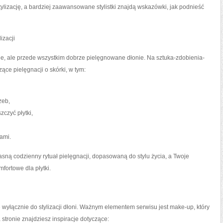
zację, a bardziej zaawansowane stylistki znajdą wskazówki, jak podnieść
izacji
nie, ale przede wszystkim dobrze pielęgnowane dłonie. Na sztuka-zdobienia-
ące pielęgnacji o skórki, w tym:
zeb,
zczyć płytki,
ami.
ną codzienny rytuał pielęgnacji, dopasowaną do stylu życia, a Twoje
mfortowe dla płytki.
 wyłącznie do stylizacji dłoni. Ważnym elementem serwisu jest make-up, który
a stronie znajdziesz inspiracje dotyczące: