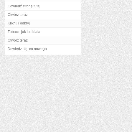
Odwiedź stronę tutaj
Otwórz teraz
Kliknij i odkryj
Zobacz, jak to działa
Otwórz teraz
Dowiedz się, co nowego