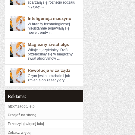
zdarzają się różnego rodzaju
kryzysy. ...
Inteligencja maszyno
W branży technologicznej
nieustannie pojawiają się
nowe trendy i ...
Magiczny świat algo
Witajcie, czytelnicy! Dziś
‍przenosimy się w⁤ magiczny
świat algorytmów ...
Rewolucja w zarządz
Czym jest blockchain i jak
zmienia on zasady‍ gry ...
Reklama:
http://izagotuje.pl
Przejdź na stronę
Przeczytaj więcej tutaj
Zobacz więcej