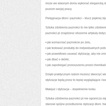
może we własnym domu wykonać elegancką styli
poziom swojej pracy.
Pielęgnacja dłoni i paznokci – klucz pięknej styl
Sztuka zdobienia paznokci to nie tylko zdobie
paznokci.pl znajdziesz obszerne artykuły dotycz
• jak wzmacniać paznokcie po żelu,
• jak testować produkty do indywidualnych potr
• jak prawidłowo usuwać stylizację, aby nie znis
• jak dbać o skórki,
• jak zapobiegać przesuszeniu przed chemikali
Dzięki praktycznym radom możesz stworzyć włas
stylizacje będą przez to lepiej wyglądające i ko
Makijaż i stylizacja – dopełnienie looku
Sztuka-zdobienia-paznokci.pl nie ogranicza się
stanowi spójne przedłużenie stylizacji dłoni. N