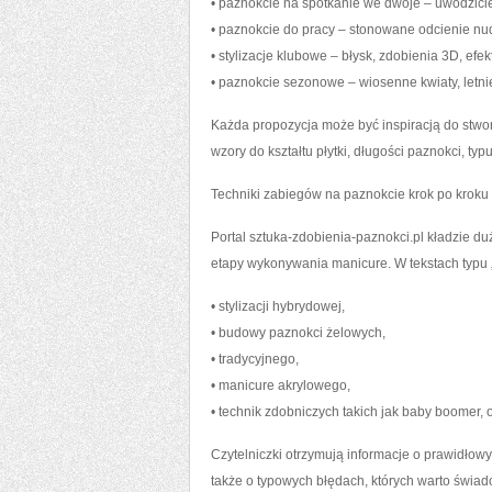
• paznokcie na spotkanie we dwoje – uwodzicie
• paznokcie do pracy – stonowane odcienie nude
• stylizacje klubowe – błysk, zdobienia 3D, efekt
• paznokcie sezonowe – wiosenne kwiaty, letn
Każda propozycja może być inspiracją do stwor
wzory do kształtu płytki, długości paznokci, typu
Techniki zabiegów na paznokcie krok po kroku
Portal sztuka-zdobienia-paznokci.pl kładzie d
etapy wykonywania manicure. W tekstach typu „
• stylizacji hybrydowej,
• budowy paznokci żelowych,
• tradycyjnego,
• manicure akrylowego,
• technik zdobniczych takich jak baby boomer, 
Czytelniczki otrzymują informacje o prawidłowy
także o typowych błędach, których warto świa