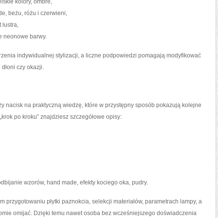
lskie kolory, ombre,
, beżu, różu i czerwieni,
 lustra,
ie neonowe barwy.
zenia indywidualnej stylizacji, a liczne podpowiedzi pomagają modyfikować
 dłoni czy okazji.
uży nacisk na praktyczną wiedzę, które w przystępny sposób pokazują kolejne
krok po kroku” znajdziesz szczegółowe opisy:
odbijanie wzorów, hand made, efekty kociego oka, pudry.
m przygotowaniu płytki paznokcia, selekcji materiałów, parametrach lampy, a
domie omijać. Dzięki temu nawet osoba bez wcześniejszego doświadczenia