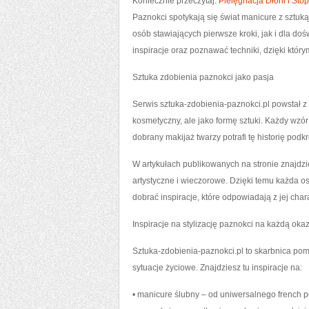
Koniecznie przeczytaj:
Pielęgnacja Dłoni i Stó
Paznokci spotykają się świat manicure z sztu
osób stawiających pierwsze kroki, jak i dla do
inspiracje oraz poznawać techniki, dzięki któ
Sztuka zdobienia paznokci jako pasja
Serwis sztuka-zdobienia-paznokci.pl powstał z 
kosmetyczny, ale jako formę sztuki. Każdy wz
dobrany makijaż twarzy potrafi tę historię podkr
W artykułach publikowanych na stronie znajdzie
artystyczne i wieczorowe. Dzięki temu każda 
dobrać inspiracje, które odpowiadają z jej cha
Inspiracje na stylizację paznokci na każdą oka
Sztuka-zdobienia-paznokci.pl to skarbnica pomy
sytuacje życiowe. Znajdziesz tu inspiracje na:
• manicure ślubny – od uniwersalnego french po