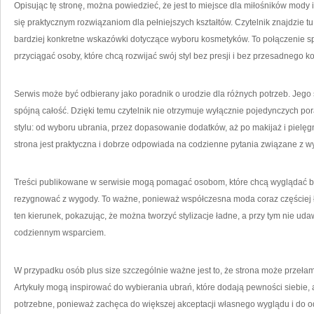
Opisując tę stronę, można powiedzieć, że jest to miejsce dla miłośników mody
się praktycznym rozwiązaniom dla pełniejszych kształtów. Czytelnik znajdzie tu 
bardziej konkretne wskazówki dotyczące wyboru kosmetyków. To połączenie spr
przyciągać osoby, które chcą rozwijać swój styl bez presji i bez przesadnego
Serwis może być odbierany jako poradnik o urodzie dla różnych potrzeb. Jego s
spójną całość. Dzięki temu czytelnik nie otrzymuje wyłącznie pojedynczych p
stylu: od wyboru ubrania, przez dopasowanie dodatków, aż po makijaż i pielęg
strona jest praktyczna i dobrze odpowiada na codzienne pytania związane z 
Treści publikowane w serwisie mogą pomagać osobom, które chcą wyglądać ba
rezygnować z wygody. To ważne, ponieważ współczesna moda coraz częściej łąc
ten kierunek, pokazując, że można tworzyć stylizacje ładne, a przy tym nie uda
codziennym wsparciem.
W przypadku osób plus size szczególnie ważne jest to, że strona może przełam
Artykuły mogą inspirować do wybierania ubrań, które dodają pewności siebie, a 
potrzebne, ponieważ zachęca do większej akceptacji własnego wyglądu i do o