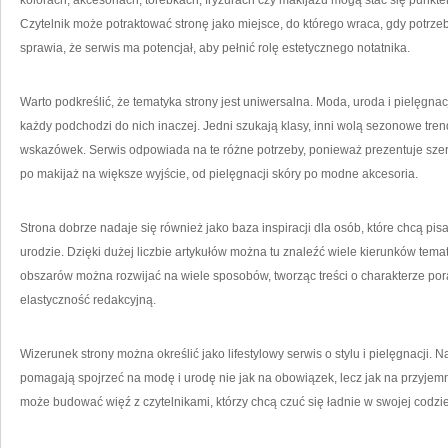
kolorach, akcesoriach, torebkach, fryzurach czy makijażu mogą stać się punkte
Czytelnik może potraktować stronę jako miejsce, do którego wraca, gdy potrze
sprawia, że serwis ma potencjał, aby pełnić rolę estetycznego notatnika.
Warto podkreślić, że tematyka strony jest uniwersalna. Moda, uroda i pielęgnacj
każdy podchodzi do nich inaczej. Jedni szukają klasy, inni wolą sezonowe tren
wskazówek. Serwis odpowiada na te różne potrzeby, ponieważ prezentuje szerok
po makijaż na większe wyjście, od pielęgnacji skóry po modne akcesoria.
Strona dobrze nadaje się również jako baza inspiracji dla osób, które chcą pisać
urodzie. Dzięki dużej liczbie artykułów można tu znaleźć wiele kierunków tematy
obszarów można rozwijać na wiele sposobów, tworząc treści o charakterze po
elastyczność redakcyjną.
Wizerunek strony można określić jako lifestylowy serwis o stylu i pielęgnacji. 
pomagają spojrzeć na modę i urodę nie jak na obowiązek, lecz jak na przyjemn
może budować więź z czytelnikami, którzy chcą czuć się ładnie w swojej codzi