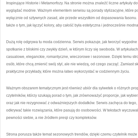
Inspirujące Historie i Metamorfozy. Na stronie można znaleźć liczne artykuły do
wyglądać modnie. Ważnym elementem serwisu są porady stylizacyjne, które pok
wyłącznie od sztywnych zasad, ale przede wszystkim od dopasowania fasonu. Cz
także o tym, jak łączyć kolory, aby całość była estetyczna i jednocześnie modna
Dużą rolę odgrywa tu moda codzienna. Serwis pokazuje, jak tworzyć wygodne z
spotkanie z bliskimi czy zwykły dzień, w którym liczy się swoboda. W artykułach 
casualowe, eleganckie, romantyczne, wieczorowe i sezonowe. Dzięki temu st
osób, które chcą zmienić swój styl, ale nie wiedzą, od czego zacząć. Zamiast 
praktyczne przykłady, które można łatwo wykorzystać w codziennym życiu.
Ważnym obszarem tematycznym jest również ubiór dla sylwetek o różnych pro
czytelników, którzy szukają porad o tym, jak zrównoważyć proporcje, jak wybiera
oraz jak nie rezygnować z odważniejszych dodatków. Serwis zachęca do tego, 
odkrywać takie rozwiązania, które pasują do osobowości. W tekstach wyczuwal
pewności siebie, a nie źródłem presji czy kompleksów.
Strona porusza także temat sezonowych trendów, dzięki czemu czytelnik może 