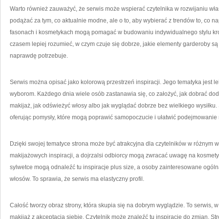
Warto również zauważyć, że serwis może wspierać czytelnika w rozwijaniu włas
podążać za tym, co aktualnie modne, ale o to, aby wybierać z trendów to, co na
fasonach i kosmetykach mogą pomagać w budowaniu indywidualnego stylu krok
czasem lepiej rozumieć, w czym czuje się dobrze, jakie elementy garderoby są
naprawdę potrzebuje.
Serwis można opisać jako kolorową przestrzeń inspiracji. Jego tematyka jest l
wyborom. Każdego dnia wiele osób zastanawia się, co założyć, jak dobrać doda
makijaż, jak odświeżyć włosy albo jak wyglądać dobrze bez wielkiego wysiłku.
oferując pomysły, które mogą poprawić samopoczucie i ułatwić podejmowanie 
Dzięki swojej tematyce strona może być atrakcyjna dla czytelników w różnym 
makijażowych inspiracji, a dojrzalsi odbiorcy mogą zwracać uwagę na kosmetyk
sylwetce mogą odnaleźć tu inspiracje plus size, a osoby zainteresowane ogól
włosów. To sprawia, że serwis ma elastyczny profil.
Całość tworzy obraz strony, która skupia się na dobrym wyglądzie. To serwis, 
makijaż z akceptacją siebie. Czytelnik może znaleźć tu inspirację do zmian. S