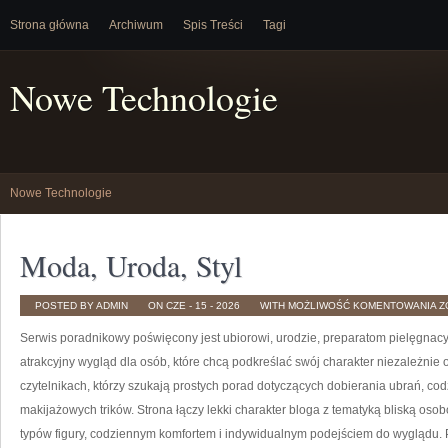
Strona główna
Archiwum
Spis Treści
Tagi
Nowe Technologie
Nowe Technologie
Moda, Uroda, Styl
M
POSTED BY ADMIN
ON CZE - 15 - 2026
WITH
MOŻLIWOŚĆ KOMENTOWANIA
Z
U
S
Serwis poradnikowy poświęcony jest ubiorowi, urodzie, preparatom pielęgna
atrakcyjny wygląd dla osób, które chcą podkreślać swój charakter niezależnie 
czytelnikach, którzy szukają prostych porad dotyczących dobierania ubrań, co
makijażowych trików. Strona łączy lekki charakter bloga z tematyką bliską osob
typów figury, codziennym komfortem i indywidualnym podejściem do wyglądu