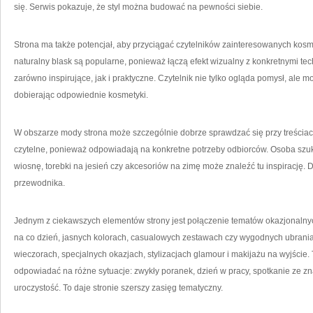
się. Serwis pokazuje, że styl można budować na pewności siebie.
Strona ma także potencjał, aby przyciągać czytelników zainteresowanych kosm
naturalny blask są popularne, ponieważ łączą efekt wizualny z konkretnymi te
zarówno inspirujące, jak i praktyczne. Czytelnik nie tylko ogląda pomysł, ale
dobierając odpowiednie kosmetyki.
W obszarze mody strona może szczególnie dobrze sprawdzać się przy treściach
czytelne, ponieważ odpowiadają na konkretne potrzeby odbiorców. Osoba szuka
wiosnę, torebki na jesień czy akcesoriów na zimę może znaleźć tu inspirację
przewodnika.
Jednym z ciekawszych elementów strony jest połączenie tematów okazjonalnych.
na co dzień, jasnych kolorach, casualowych zestawach czy wygodnych ubraniac
wieczorach, specjalnych okazjach, stylizacjach glamour i makijażu na wyjście.
odpowiadać na różne sytuacje: zwykły poranek, dzień w pracy, spotkanie ze z
uroczystość. To daje stronie szerszy zasięg tematyczny.