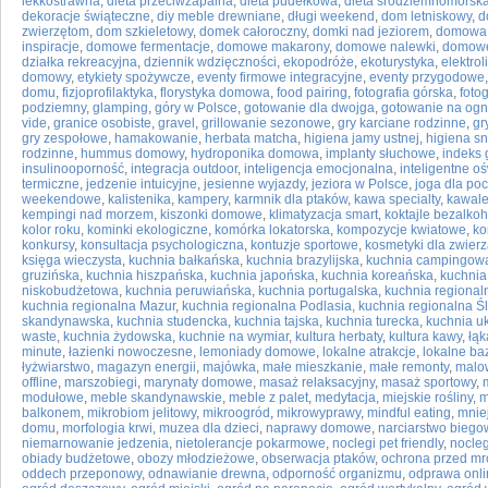
lekkostrawna
,
dieta przeciwzapalna
,
dieta pudełkowa
,
dieta śródziemnomorska
dekoracje świąteczne
,
diy meble drewniane
,
długi weekend
,
dom letniskowy
,
d
zwierzętom
,
dom szkieletowy
,
domek całoroczny
,
domki nad jeziorem
,
domowa 
inspiracje
,
domowe fermentacje
,
domowe makarony
,
domowe nalewki
,
domowe
działka rekreacyjna
,
dziennik wdzięczności
,
ekopodróże
,
ekoturystyka
,
elektroli
domowy
,
etykiety spożywcze
,
eventy firmowe integracyjne
,
eventy przygodowe
domu
,
fizjoprofilaktyka
,
florystyka domowa
,
food pairing
,
fotografia górska
,
foto
podziemny
,
glamping
,
góry w Polsce
,
gotowanie dla dwojga
,
gotowanie na ogn
vide
,
granice osobiste
,
gravel
,
grillowanie sezonowe
,
gry karciane rodzinne
,
gr
gry zespołowe
,
hamakowanie
,
herbata matcha
,
higiena jamy ustnej
,
higiena s
rodzinne
,
hummus domowy
,
hydroponika domowa
,
implanty słuchowe
,
indeks 
insulinooporność
,
integracja outdoor
,
inteligencja emocjonalna
,
inteligentne oś
termiczne
,
jedzenie intuicyjne
,
jesienne wyjazdy
,
jeziora w Polsce
,
joga dla po
weekendowe
,
kalistenika
,
kampery
,
karmnik dla ptaków
,
kawa specialty
,
kawale
kempingi nad morzem
,
kiszonki domowe
,
klimatyzacja smart
,
koktajle bezalko
kolor roku
,
kominki ekologiczne
,
komórka lokatorska
,
kompozycje kwiatowe
,
ko
konkursy
,
konsultacja psychologiczna
,
kontuzje sportowe
,
kosmetyki dla zwierz
księga wieczysta
,
kuchnia bałkańska
,
kuchnia brazylijska
,
kuchnia campingow
gruzińska
,
kuchnia hiszpańska
,
kuchnia japońska
,
kuchnia koreańska
,
kuchnia
niskobudżetowa
,
kuchnia peruwiańska
,
kuchnia portugalska
,
kuchnia regiona
kuchnia regionalna Mazur
,
kuchnia regionalna Podlasia
,
kuchnia regionalna Ś
skandynawska
,
kuchnia studencka
,
kuchnia tajska
,
kuchnia turecka
,
kuchnia u
waste
,
kuchnia żydowska
,
kuchnie na wymiar
,
kultura herbaty
,
kultura kawy
,
łąk
minute
,
łazienki nowoczesne
,
lemoniady domowe
,
lokalne atrakcje
,
lokalne ba
łyżwiarstwo
,
magazyn energii
,
majówka
,
małe mieszkanie
,
małe remonty
,
malo
offline
,
marszobiegi
,
marynaty domowe
,
masaż relaksacyjny
,
masaż sportowy
,
modułowe
,
meble skandynawskie
,
meble z palet
,
medytacja
,
miejskie rośliny
,
m
balkonem
,
mikrobiom jelitowy
,
mikroogród
,
mikrowyprawy
,
mindful eating
,
mnie
domu
,
morfologia krwi
,
muzea dla dzieci
,
naprawy domowe
,
narciarstwo bieg
niemarnowanie jedzenia
,
nietolerancje pokarmowe
,
noclegi pet friendly
,
nocleg
obiady budżetowe
,
obozy młodzieżowe
,
obserwacja ptaków
,
ochrona przed m
oddech przeponowy
,
odnawianie drewna
,
odporność organizmu
,
odprawa onli