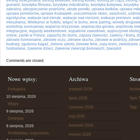
trening funkcjonalny
,
trening kettlebell
,
trening kobiet
,
trening po ciąży
,
trening
gumami
,
turystyka filmowa
,
turystyka industrialna
,
turystyka kolejowa
,
turystyka 
sakralna
,
ubezpieczenie podróżne
,
ukryte perełki
,
uprawa kiełków
,
uprawa mikr
uprawa pomidorów
,
uprawa truskawek
,
uszczelnianie okien
,
uważność
,
uzdrow
egzotyczne
,
wakacje last minute
,
wakacje nad morzem
,
wakacje premium
,
wak
mieszkania
,
Wielkanoc w hotelu
,
wilgoć w domu
,
wine pairing
,
winiety drogow
workshop survivalowy
,
wsparcie kryzysowe
,
wspinaczka górska
,
wspólnota mi
integracyjne
,
wyjazdy weekendowe
,
wypalenie zawodowe
,
wypoczynek ekolog
online
,
zamki w Polsce
,
zapachy do domu
,
zapasy żywności
,
zasłony i firany
,
z
zdrowie hormonalne
,
zdrowie oczu
,
zdrowie słuchu
,
zdrowie w podróży
,
zdrowi
budowy
,
zgubiony bagaż
,
zielone szkoły
,
zimowe ferie
,
zupy krem
,
zwiedzanie 
hodowlane
,
żywienie dzieci
,
żywienie zwierząt domowych
,
żywopłot
Comments are closed.
Nowe wpisy:
Archiwa
Stro
Portugalia
sierpień 2026
Arch
10 sierpnia, 2026
lipiec 2026
Spis T
Węgry
czerwiec 2026
Tagi
9 sierpnia, 2026
maj 2026
Dietetyka
kwiecień 2026
8 sierpnia, 2026
Profilaktyka i ergonomia
marzec 2026