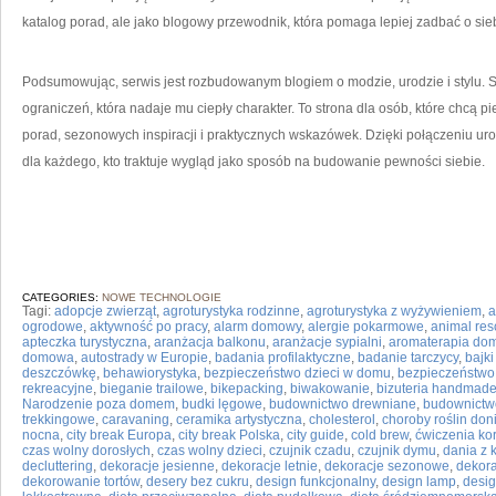
katalog porad, ale jako blogowy przewodnik, która pomaga lepiej zadbać o sieb
Podsumowując, serwis jest rozbudowanym blogiem o modzie, urodzie i stylu. 
ograniczeń, która nadaje mu ciepły charakter. To strona dla osób, które chcą pi
porad, sezonowych inspiracji i praktycznych wskazówek. Dzięki połączeniu u
dla każdego, kto traktuje wygląd jako sposób na budowanie pewności siebie.
CATEGORIES:
NOWE TECHNOLOGIE
Tagi:
adopcje zwierząt
,
agroturystyka rodzinne
,
agroturystyka z wyżywieniem
,
a
ogrodowe
,
aktywność po pracy
,
alarm domowy
,
alergie pokarmowe
,
animal re
apteczka turystyczna
,
aranżacja balkonu
,
aranżacje sypialni
,
aromaterapia d
domowa
,
autostrady w Europie
,
badania profilaktyczne
,
badanie tarczycy
,
bajk
deszczówkę
,
behawiorystyka
,
bezpieczeństwo dzieci w domu
,
bezpieczeństwo
rekreacyjne
,
bieganie trailowe
,
bikepacking
,
biwakowanie
,
bizuteria handmad
Narodzenie poza domem
,
budki lęgowe
,
budownictwo drewniane
,
budownictw
trekkingowe
,
caravaning
,
ceramika artystyczna
,
cholesterol
,
choroby roślin do
nocna
,
city break Europa
,
city break Polska
,
city guide
,
cold brew
,
ćwiczenia ko
czas wolny dorosłych
,
czas wolny dzieci
,
czujnik czadu
,
czujnik dymu
,
dania z 
decluttering
,
dekoracje jesienne
,
dekoracje letnie
,
dekoracje sezonowe
,
dekor
dekorowanie tortów
,
desery bez cukru
,
design funkcjonalny
,
design lamp
,
desig