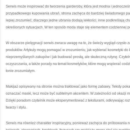
Serwis może inspirować do tworzenia garderoby, która jest modna i jednocze
przypadkowego kupowania ubrań, strona zachęca do bardziej świadomego patrz
lepiej zrozumieć, dlaczego jedne ubrania dodają lekkości, inne podkreślają ch
określonych sytuacjach. W ten sposób moda staje się elementem codziennej p
W obszarze pielęgnacji serwis zwraca uwagę na to, że świeży wygląd często z
produktów. Artykuły mogą pomagać w zrozumieniu, jak wybierać kosmetyki do k
nieprzemyślanych zakupów i jak budować prostą, ale skuteczną rutynę. Czytelni
oczyszczania, a także porady na temat kosmetyków, które mogą wspierać codz
tonie zrozumiałym.
Makijaż opisywany na stronie można traktować jako formę zabawy. Teksty pok
oznaczać maski, lecz może być subtelnym akcentem. W zależności od okazji m
Dzięki poradom czytelnik może eksperymentować z teksturami, odkrywając ro
twarzy i stylu.
Serwis ma również charakter inspiracyjny, ponieważ zachęca do próbowania 