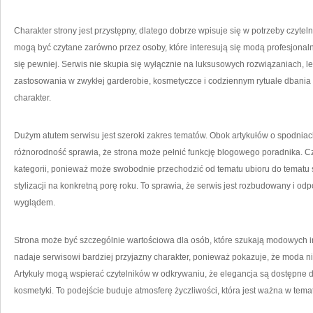
Charakter strony jest przystępny, dlatego dobrze wpisuje się w potrzeby czyteln
mogą być czytane zarówno przez osoby, które interesują się modą profesjonalnie
się pewniej. Serwis nie skupia się wyłącznie na luksusowych rozwiązaniach, l
zastosowania w zwykłej garderobie, kosmetyczce i codziennym rytuale dbania o
charakter.
Dużym atutem serwisu jest szeroki zakres tematów. Obok artykułów o spodniach
różnorodność sprawia, że strona może pełnić funkcję blogowego poradnika. Czy
kategorii, ponieważ może swobodnie przechodzić od tematu ubioru do tematu s
stylizacji na konkretną porę roku. To sprawia, że serwis jest rozbudowany i o
wyglądem.
Strona może być szczególnie wartościowa dla osób, które szukają modowych in
nadaje serwisowi bardziej przyjazny charakter, ponieważ pokazuje, że moda ni
Artykuły mogą wspierać czytelników w odkrywaniu, że elegancja są dostępne d
kosmetyki. To podejście buduje atmosferę życzliwości, która jest ważna w te