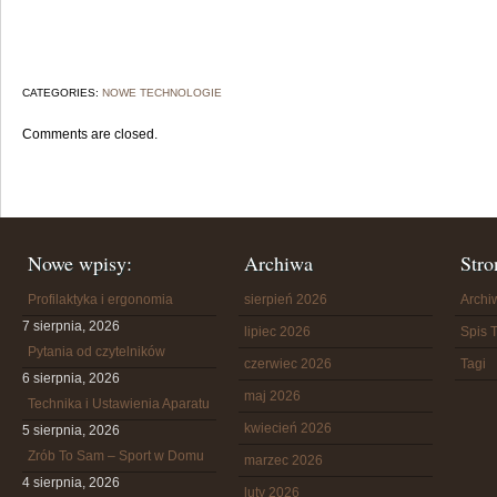
CATEGORIES:
NOWE TECHNOLOGIE
Comments are closed.
Nowe wpisy:
Archiwa
Stro
Profilaktyka i ergonomia
sierpień 2026
Arch
7 sierpnia, 2026
lipiec 2026
Spis T
Pytania od czytelników
czerwiec 2026
Tagi
6 sierpnia, 2026
maj 2026
Technika i Ustawienia Aparatu
kwiecień 2026
5 sierpnia, 2026
Zrób To Sam – Sport w Domu
marzec 2026
4 sierpnia, 2026
luty 2026