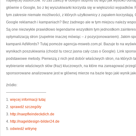
najwięcej odbiorców. To zaś zależy w obfitym stopniu od tego jak wysoko odnaj
głównie o Google, bo z tej wyszukiwarki korzysta się w większości wypadków
tym zakresie niemałe możliwości, z których użytkownicy z zapałem korzystaj
Google reklamach i kampaniach? Bez żadnego ale w tym miejscu należy wspo
Są one niezwykle prawidłowo legendarne wszystkim tym jednostkom zainter
optymalizacją stron (zupełnie inaczej mówiąc – z pozycjonowaniem). Jakim 
kampanii AdWords? Tutaj pomoże agencja-msweb.com.pl. Bazuje to na wyświe
wynikach poszukiwania (chodzi tu rzecz jasna cały czas o Google). Link spon
podstawowe metody. Pierwszą z nich jest dobór właściwych stron, na których ta
wybieranie właściwych słów (fraz) kluczowych, na które ma zareagować przegląd
sponsorowane analizowane jest w głównej mierze na bazie tego jaki wynik ja
źródło:
———————————
1.
więcej informacji tutaj
2.
sprawdź szczegóły
3.
http://naepfleindeckdich.de
4.
http://nageldesign-bilder24.de
5.
odwiedź witrynę