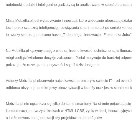
notebooki, dodatki i inteligentne gadżety są tu analizowane w sposób transpar
Misją Mobzilla.pl jest wyłapywanie innowacji, które widocznie ulepszają działani
tech, przez sztuczną inteligencję, rozwiązania smart home, aż po śmiałe konc
to tworzy szeroką panoramę hasła „Technologia, Innowacje i Elektronika Jutra”
Na Mobzilla.pl łączymy pasję z wiedzą. trudne kwestie techniczne są tu tłumac
mógł podjąć świadome decyzje zakupowe. Portal motywuje do bardziej odpowie
pokazuje, że rozwiązania przyszłości są już dziś dostępne.
Autorzy Mobzilla.pl obserwuje najciekawsze premiery w świecie IT – od eventó
odbiorca otrzymuje przekrojowy obraz sytuacji w branży oraz jest w stanie ze
Mobzilla.pl nie ogranicza się tylko do same smartfony. Na stronie pojawiają się a
komputerach, pierwszych krokach w HTML i CSS, życiu w sieci, innowacyjnych fi
a także nowoczesnej edukacji czy projektowaniu interfejsów.