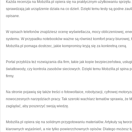
Każda recenzja na Mobzilla.pl opiera się na praktycznym użytkowaniu sprzętu.
sprawdzają jak urządzenie działa na co dzień. Dzięki temu testy są godne zauf
opisane.
W opisach telefonów znajdziesz ocenę wyświetlacza, mocy obliczeniowej, ene
systemu. W przypadku notebooków ważne są również komfort pracy biurowej, t
Mobzilla.pl pomaga dostrzec, jakie kompromisy kryją się za konkretną ceną.
Portal przybliża też rozwiązania dla firm, takie jak kopie bezpieczeństwa, usł
światłowody, czy kontrola zasobów sieciowych. Dzięki temu Mobzilla.pl spina
firmy.
Na stronie pojawią się także treści o fotowoltaice, robotyzacji, cyfrowej moto
nowoczesnych narzędziach pracy. Tak szeroki wachlarz tematów sprawia, że Mob
zaglądać, aby poszerzyć swoją wiedzę.
Mobzilla.pl opiera się na solidnym przygotowaniu materiałów. Artykuły są twor
klarownych wyjaśnień, a nie tylko powierzchownych opisów. Dlatego możesz tu 