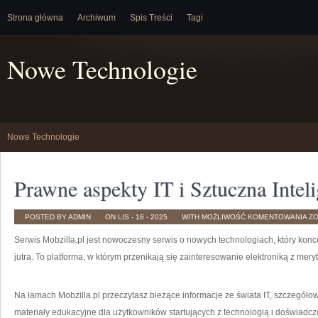
Strona główna
Archiwum
Spis Treści
Tagi
Nowe Technologie
Nowe Technologie
Prawne aspekty IT i Sztuczna Inteli
P
POSTED BY ADMIN
ON LIS - 16 - 2025
WITH
MOŻLIWOŚĆ KOMENTOWANIA
Z
AS
IT
Serwis Mobzilla.pl jest nowoczesny serwis o nowych technologiach, który konce
I
SZ
IN
jutra. To platforma, w którym przenikają się zainteresowanie elektroniką z mer
Na łamach Mobzilla.pl przeczytasz bieżące informacje ze świata IT, szczegółow
materiały edukacyjne dla użytkowników startujących z technologią i doświadc