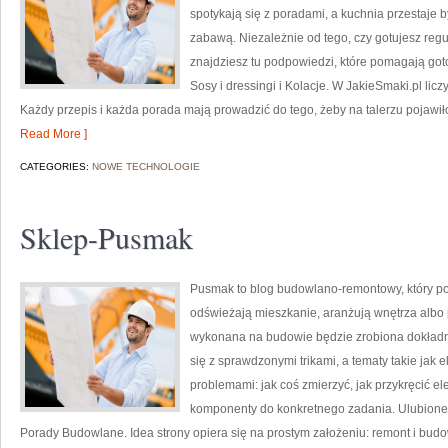
spotykają się z poradami, a kuchnia przestaje 
zabawą. Niezależnie od tego, czy gotujesz regul
znajdziesz tu podpowiedzi, które pomagają goto
Sosy i dressingi i Kolacje. W JakieSmaki.pl licz
Każdy przepis i każda porada mają prowadzić do tego, żeby na talerzu pojawiło
Read More ]
CATEGORIES:
NOWE TECHNOLOGIE
Sklep-Pusmak
Pusmak to blog budowlano-remontowy, który po
odświeżają mieszkanie, aranżują wnętrza albo
wykonana na budowie będzie zrobiona dokładni
się z sprawdzonymi trikami, a tematy takie jak 
problemami: jak coś zmierzyć, jak przykręcić el
komponenty do konkretnego zadania. Ulubione ka
Porady Budowlane. Idea strony opiera się na prostym założeniu: remont i bu