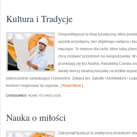
Kultura i Tradycje
GorąceWęgry.pl to blog turystyczny, który pow
sposób przystępny, bez zbędnego nadęcia i be
męczące. To miejsce dla osób, które lubią plan
chcą zostawić przestrzeń na niespodziankę. W 
przewijają się też Austria, Republika Czeska or
światy tworzy idealną mozaikę na krótkie wypady 
jednocześnie zaskakująco różnorodne. Zobacz też: Zabytki i Architektura i Legen
konkret i inspirować do wypraw,
[ Read More ]
CATEGORIES:
NOWE TECHNOLOGIE
Nauka o miłości
ZatrzymajFaceta.pl to praktyczna przestrzeń dla 