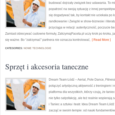
budować dojrzały związek bez udawania. To mi
popatrzeć na swoją sytuację z innej perspekty
się dogadywać tak, by kontakt nie uciekała po k
randkowanie i Związki w show-biznesie i literat
przyciąga w relacji: autentyczność, poczucie b
Zamiast obiecywać cudowne formuły, ZatrzymajFaceta.pl uczy krok po kroku, jak
się ważne. Bo “zatrzymać” partnera nie oznacza kontrolować,
[ Read More ]
CATEGORIES:
NOWE TECHNOLOGIE
Sprzęt i akcesoria taneczne
Dream Team Łódź – Aerial, Pole Dance, Fitness 
połączyć artystyczną aktywność z treningiem i r
platforma dla wszystkich, którzy czują, że tanie
nie tylko satysfakcję, ale też realnie wspieraj
i Taniec a sztuka i teatr. Idea Dream Team Łódź
zacząć w swoim tempie: od nauki fundamentów, 