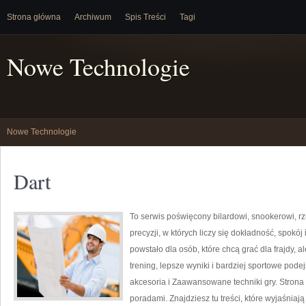
Strona główna
Archiwum
Spis Treści
Tagi
Nowe Technologie
Nowe Technologie
Dart
To serwis poświęcony bilardowi, snookerowi, r
precyzji, w których liczy się dokładność, spokój 
powstało dla osób, które chcą grać dla frajdy, al
trening, lepsze wyniki i bardziej sportowe pode
akcesoria i Zaawansowane techniki gry. Stron
poradami. Znajdziesz tu treści, które wyjaśnia