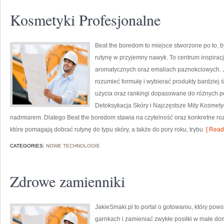
Kosmetyki Profesjonalne
Beat the boredom to miejsce stworzone po to, 
rutynę w przyjemny nawyk. To centrum inspirac
aromatycznych oraz emaliach paznokciowych. J
rozumieć formułę i wybierać produkty bardziej 
użycia oraz rankingi dopasowane do różnych po
Detoksykacja Skóry i Najczęstsze Mity Kosmety
nadmiarem. Dlatego Beat the boredom stawia na czytelność oraz konkretne rozwi
które pomagają dobrać rutynę do typu skóry, a także do pory roku, trybu
[ Read
CATEGORIES:
NOWE TECHNOLOGIE
Zdrowe zamienniki
JakieSmaki.pl to portal o gotowaniu, który pows
garnkach i zamieniać zwykłe posiłki w małe dom