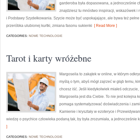
garderoba była dopasowana, a jednocześnie c
znajdziesz tu mnóstwo inspiracji, wskazówek i 
i Podstawy Szydełkowania. Szycie może być uspokajające, ale bywa też pełne 
przeróbka ulubionej kurtki, zmiana fasonu sukienki
[ Read More ]
CATEGORIES:
NOWE TECHNOLOGIE
Tarot i karty wróżebne
Margoseila to zakątek w online, w którym odkryw
myślą o tym, abyś mógł zajrzeć w głąb temu, kim
chcesz iść. Jeśli kiedykolwiek miałeś odczucie, ż
Margoseila jest dla Ciebie. To nie jest kolejna k
pomaga systematyzować doświadczenia i zamie
Kamienie i kryształy w ezoteryce i Przewidywan
wiedzę o psychice człowieka podaną tak, by była zrozumiała, a jednocześnie k
]
CATEGORIES:
NOWE TECHNOLOGIE