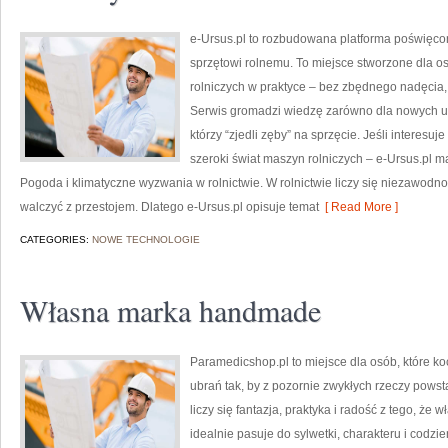
e-Ursus.pl to rozbudowana platforma poświęco
sprzętowi rolnemu. To miejsce stworzone dla 
rolniczych w praktyce – bez zbędnego nadęcia,
Serwis gromadzi wiedzę zarówno dla nowych uż
którzy “zjedli zęby” na sprzęcie. Jeśli interesu
szeroki świat maszyn rolniczych – e-Ursus.pl 
Pogoda i klimatyczne wyzwania w rolnictwie. W rolnictwie liczy się niezawodno
walczyć z przestojem. Dlatego e-Ursus.pl opisuje temat
[ Read More ]
CATEGORIES:
NOWE TECHNOLOGIE
Własna marka handmade
Paramedicshop.pl to miejsce dla osób, które k
ubrań tak, by z pozornie zwykłych rzeczy powstaw
liczy się fantazja, praktyka i radość z tego, że
idealnie pasuje do sylwetki, charakteru i codzi