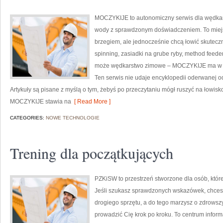
MOCZYKIJE to autonomiczny serwis dla wędkarzy
wody z sprawdzonym doświadczeniem. To miejsc
brzegiem, ale jednocześnie chcą łowić skuteczni
spinning, zasiadki na grube ryby, method feed
może wędkarstwo zimowe – MOCZYKIJE ma w sob
Ten serwis nie udaje encyklopedii oderwanej od r
Artykuły są pisane z myślą o tym, żebyś po przeczytaniu mógł ruszyć na łowisk
MOCZYKIJE stawia na
[ Read More ]
CATEGORIES:
NOWE TECHNOLOGIE
Trening dla początkujących
PZKiSW to przestrzeń stworzone dla osób, które
Jeśli szukasz sprawdzonych wskazówek, chces
drogiego sprzętu, a do tego marzysz o zdrowszym
prowadzić Cię krok po kroku. To centrum infor