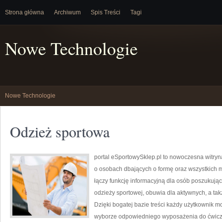
Strona główna
Archiwum
Spis Treści
Tagi
Nowe Technologie
Nowe Technologie
Odzież sportowa
portal eSportowySklep.pl to nowoczesna witryn
o osobach dbających o formę oraz wszystkich m
łączy funkcję informacyjną dla osób poszukuj
odzieży sportowej, obuwia dla aktywnych, a ta
Dzięki bogatej bazie treści każdy użytkownik 
wyborze odpowiedniego wyposażenia do ćwicze