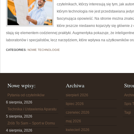
czytelnikach, którzy interesują się tym, jak aut
którym technologia nie jest przedstawiana jedyn
fascynująca opowieść. Na stronie można znal
które jeszcze niedawno kojarzyły się głównie z 
stają się elementem codziennej praktyki. Augmentyka pokazuje, że inteligentne
laboratoriów i specjalistów, lecz narzędziem, które wpływa na użytkowników or
CATEGORIES:
NOWE TECHNOLOGIE
Nowe wpisy:
Archiwa
Stro
Pytania od czytelników
sierpień 2026
Arch
6 sierpnia, 2026
lipiec 2026
Spis T
Technika i Ustawienia Aparatu
czerwiec 2026
Tagi
5 sierpnia, 2026
maj 2026
Zrób To Sam – Sport w Domu
kwiecień 2026
4 sierpnia, 2026