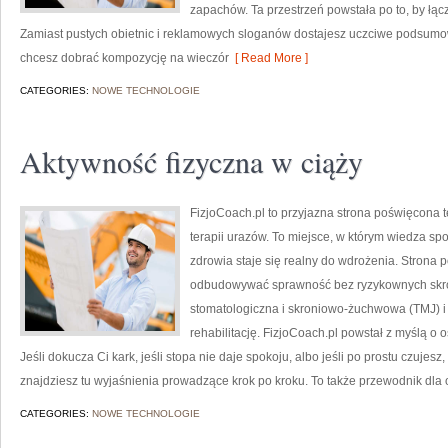
zapachów. Ta przestrzeń powstała po to, by łąc
Zamiast pustych obietnic i reklamowych sloganów dostajesz uczciwe podsumow
chcesz dobrać kompozycję na wieczór
[ Read More ]
CATEGORIES:
NOWE TECHNOLOGIE
Aktywność fizyczna w ciąży
FizjoCoach.pl to przyjazna strona poświęcona 
terapii urazów. To miejsce, w którym wiedza sp
zdrowia staje się realny do wdrożenia. Strona p
odbudowywać sprawność bez ryzykownych skrót
stomatologiczna i skroniowo-żuchwowa (TMJ) i 
rehabilitację. FizjoCoach.pl powstał z myślą o 
Jeśli dokucza Ci kark, jeśli stopa nie daje spokoju, albo jeśli po prostu czujesz
znajdziesz tu wyjaśnienia prowadzące krok po kroku. To także przewodnik dla
CATEGORIES:
NOWE TECHNOLOGIE