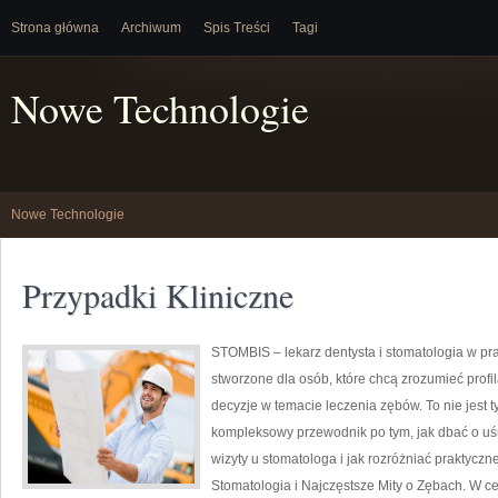
Strona główna
Archiwum
Spis Treści
Tagi
Nowe Technologie
Nowe Technologie
Przypadki Kliniczne
STOMBIS – lekarz dentysta i stomatologia w pr
stworzone dla osób, które chcą zrozumieć prof
decyzje w temacie leczenia zębów. To nie jest 
kompleksowy przewodnik po tym, jak dbać o uśm
wizyty u stomatologa i jak rozróżniać praktycz
Stomatologia i Najczęstsze Mity o Zębach. W cen