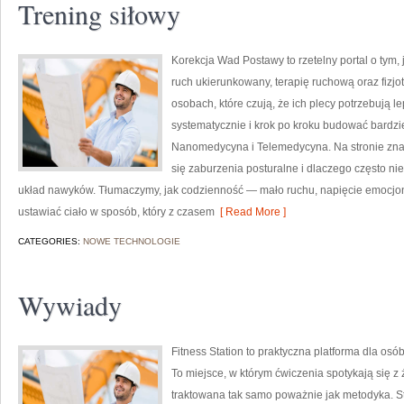
Trening siłowy
Korekcja Wad Postawy to rzetelny portal o tym,
ruch ukierunkowany, terapię ruchową oraz fizjo
osobach, które czują, że ich plecy potrzebują lep
systematycznie i krok po kroku budować bardzie
Nanomedycyna i Telemedycyna. Na stronie znaj
się zaburzenia posturalne i dlaczego często nie 
układ nawyków. Tłumaczymy, jak codzienność — mało ruchu, napięcie emocjon
ustawiać ciało w sposób, który z czasem
[ Read More ]
CATEGORIES:
NOWE TECHNOLOGIE
Wywiady
Fitness Station to praktyczna platforma dla osó
To miejsce, w którym ćwiczenia spotykają się z
traktowana tak samo poważnie jak metodyka. St