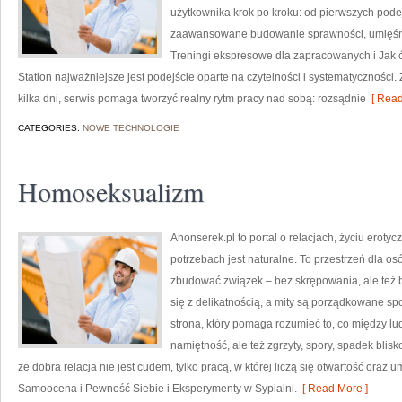
użytkownika krok po kroku: od pierwszych pode
zaawansowane budowanie sprawności, umięśnie
Treningi ekspresowe dla zapracowanych i Jak 
Station najważniejsze jest podejście oparte na czytelności i systematyczności
kilka dni, serwis pomaga tworzyć realny rytm pracy nad sobą: rozsądnie
[ Read
CATEGORIES:
NOWE TECHNOLOGIE
Homoseksualizm
Anonserek.pl to portal o relacjach, życiu erot
potrzebach jest naturalne. To przestrzeń dla os
zbudować związek – bez skrępowania, ale też bez
się z delikatnością, a mity są porządkowane 
strona, który pomaga rozumieć to, co między lud
namiętność, ale też zgrzyty, spory, spadek blis
że dobra relacja nie jest cudem, tylko pracą, w której liczą się otwartość oraz
Samoocena i Pewność Siebie i Eksperymenty w Sypialni.
[ Read More ]