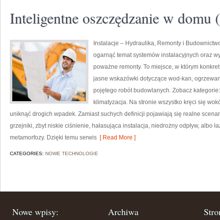
Inteligentne oszczędzanie w domu (
Instalacje – Hydraulika, Remonty i Budownictwo
ogarnąć temat systemów instalacyjnych oraz 
poważne remonty. To miejsce, w którym konkret 
jasne wskazówki dotyczące wod-kan, ogrzewani
pojętego robót budowlanych. Zobacz kategorie:
klimatyzacja. Na stronie wszystko kręci się w
uniknąć drogich wpadek. Zamiast suchych definicji pojawiają się realne scena
grzejniki, zbyt niskie ciśnienie, hałasująca instalacja, niedrożny odpływ, albo
metamorfozy. Dzięki temu serwis
[ Read More ]
CATEGORIES:
NOWE TECHNOLOGIE
Nowe wpisy:
Archiwa
Stro