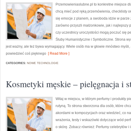
Przemowieniaslubne.pl to konkretne miejsce dla
chcą mieć pod ręką przemówienia, checklisty ora
się emocje z planem, a swoboda idzie w parze
zarówno przyszli małżonkowie, jak i najlepszy 
czy uczestnicy uroczystości mogą poczuć się pew
Śluby Humanistyczne i Symboliczne. Strona wyr
jest ważny, ale też bywa wymagający. Wiele osób ma w głowie mnóstwo myśli, 
powiedzieć coś pięknego
[ Read More ]
CATEGORIES:
NOWE TECHNOLOGIE
Kosmetyki męskie – pielęgnacja i st
Witaj w miejscu, w którym perfumy i produkty pi
rutyną. To strona stworzona dla osób, które c
akordami w kompozycjach oraz wiedzieć, co nap
wrażenia, testy i wskazówki dotyczące wód per
o skórę. Zobacz również: Perfumy celebrytów i 