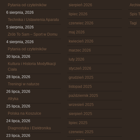
Pytania od czytelników
sierpień 2026
Arch
6 sierpnia, 2026
lipiec 2026
Spis T
Technika i Ustawienia Aparatu
czerwiec 2026
Tagi
5 sierpnia, 2026
maj 2026
Zrób To Sam – Sport w Domu
kwiecień 2026
4 sierpnia, 2026
Pytania od czytelników
marzec 2026
30 lipca, 2026
luty 2026
Kultura i Historia Modyfikacji
styczeń 2026
Ciała
28 lipca, 2026
grudzień 2025
Treningi w naturze
listopad 2025
26 lipca, 2026
październik 2025
Afryka
wrzesień 2025
25 lipca, 2026
Polska na Koszulce
sierpień 2025
24 lipca, 2026
lipiec 2025
Diagnostyka i Elektronika
czerwiec 2025
23 lipca, 2026