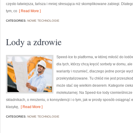
często łatwiejsza, tańsza i mniej stresująca niż skomplikowane zabiegi. Dlatego 
tym, co
[ Read More ]
CATEGORIES:
NOWE TECHNOLOGIE
Lody a zdrowie
Speed-Ice to platforma, w której miłość do lod
dla tych, którzy chcą kręcić sorbety w domu, al
warianty i rozumieć, dlaczego jedne porcje wy
przekrystalizowane. Tu chłód nie jest przeszko
może stać się wielkim deserem. Kategorie cieka
molekularnej. Na Speed-Ice lody rzemieślnicze n
składnikach, o mrożeniu, o konsystencji i o tym, jak w prosty sposób osiągnąć e
klasykę,
[ Read More ]
CATEGORIES:
NOWE TECHNOLOGIE