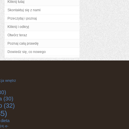
Kliknij tutaj
Skontaktuj się z nami
Przeczytaj i poznaj
Kliknij i odkryj
Otwórz teraz
Poznaj całą prawdę
Dowiedz się, co nowego
cja wnętrz
30)
a
(30)
o
(32)
5)
dieta
e-
24)