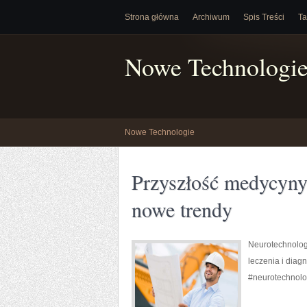
Strona główna
Archiwum
Spis Treści
Ta
Nowe Technologi
Nowe Technologie
Przyszłość medycyny
nowe trendy
Neurotechnolog
leczenia i diag
#neurotechnolo