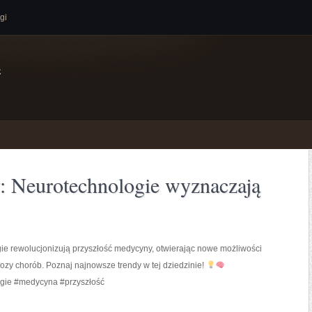
gi
e
: Neurotechnologie wyznaczają
ie rewolucjonizują przyszłość medycyny, otwierając nowe możliwości
nozy chorób. Poznaj najnowsze trendy w tej dziedzinie!
gie #medycyna #przyszłość