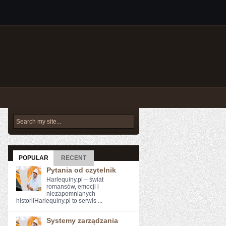
POPULAR
RECENT
Pytania od czytelnik
Harlequiny.pl – świat
romansów, emocji i
niezapomnianych
historiiHarlequiny.pl to serwis ...
Systemy zarządzania