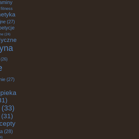
aminy
fitness
etyka
jne
(27)
petycje
ane
(24)
dyczne
yna
(26)
e
nie
(27)
pieka
31)
(33)
(31)
cepty
ja
(28)
4)