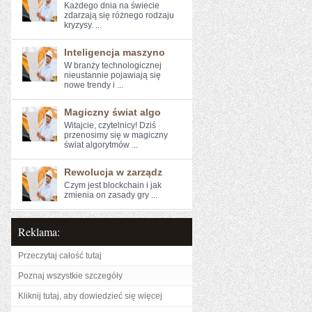
Każdego dnia na‌ świecie
zdarzają się różnego rodzaju
kryzysy. ...
Inteligencja maszyno
W branży technologicznej
nieustannie pojawiają się
nowe trendy i ...
Magiczny świat algo
Witajcie, czytelnicy! Dziś
‍przenosimy się w⁤ magiczny
świat algorytmów ...
Rewolucja w zarządz
Czym jest blockchain i jak
zmienia on zasady‍ gry ...
Reklama:
Przeczytaj całość tutaj
Poznaj wszystkie szczegóły
Kliknij tutaj, aby dowiedzieć się więcej