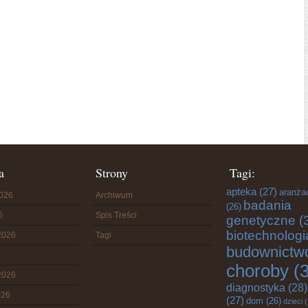
a
Strony
Tagi:
apteka
(27)
aranża
2026
Archiwum
badania
(26)
6
Spis Treści
genetyczne
(
biotechnologi
2026
Tagi
budownictw
choroby
(3
2026
diagnostyka
(28)
026
(27)
dom
(26)
dzieci
(