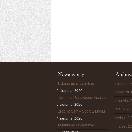
Nowe wpisy:
Archiw
Pytania od czytelników
sierpień 
6 sierpnia, 2026
lipiec 202
Technika i Ustawienia Aparatu
czerwiec 
5 sierpnia, 2026
maj 2026
Zrób To Sam – Sport w Domu
kwiecień 
4 sierpnia, 2026
Pytania od czytelników
marzec 2