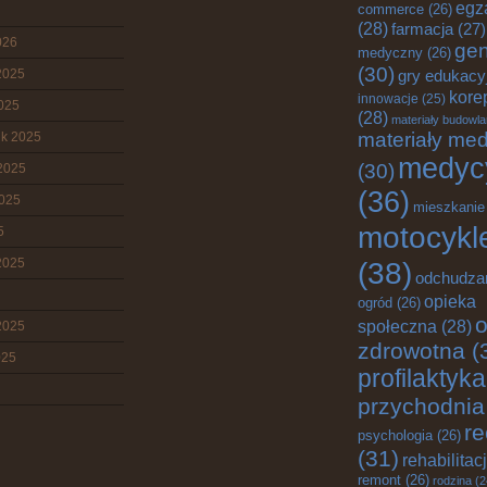
egz
commerce
(26)
(28)
farmacja
(27)
026
gen
medyczny
(26)
(30)
2025
gry edukacy
kore
innowacje
(25)
2025
(28)
materiały budowl
materiały me
ik 2025
medyc
(30)
2025
(36)
2025
mieszkanie
motocykl
5
2025
(38)
odchudza
opieka
ogród
(26)
o
społeczna
(28)
2025
zdrowotna
(
025
profilaktyka
przychodnia
re
psychologia
(26)
(31)
rehabilitac
remont
(26)
rodzina
(2