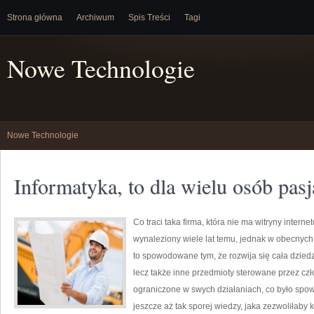
Strona główna
Archiwum
Spis Treści
Tagi
Nowe Technologie
Nowe Technologie
Informatyka, to dla wielu osób pasj
Co traci taka firma, która nie ma witryny intern
wynaleziony wiele lat temu, jednak w obecnych
to spowodowane tym, że rozwija się cała dziedzi
lecz także inne przedmioty sterowane przez cz
ograniczone w swych działaniach, co było spow
jeszcze aż tak sporej wiedzy, jaka zezwoliłaby