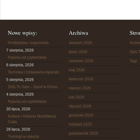
Nowe wpisy:
Archiwa
Stro
Profilaktyka i ergonomia
sierpień 2026
Arch
7 sierpnia, 2026
lipiec 2026
Spis T
Pytania od czytelników
czerwiec 2026
Tagi
6 sierpnia, 2026
maj 2026
Technika i Ustawienia Aparatu
kwiecień 2026
5 sierpnia, 2026
Zrób To Sam – Sport w Domu
marzec 2026
4 sierpnia, 2026
luty 2026
Pytania od czytelników
styczeń 2026
30 lipca, 2026
grudzień 2025
Kultura i Historia Modyfikacji
Ciała
listopad 2025
28 lipca, 2026
październik 2025
Treningi w naturze