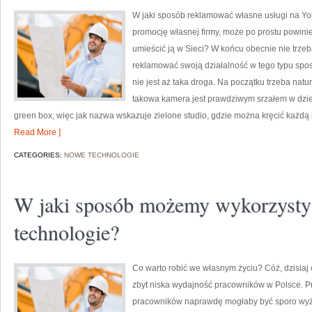
W jaki sposób reklamować własne usługi na You
promocję własnej firmy, może po prostu powini
umieścić ją w Sieci? W końcu obecnie nie trze
reklamować swoją działalność w tego typu spos
nie jest aż taka droga. Na początku trzeba na
takowa kamera jest prawdziwym srzałem w dzie
green box, więc jak nazwa wskazuje zielone studio, gdzie można kręcić każdą
Read More ]
CATEGORIES:
NOWE TECHNOLOGIE
W jaki sposób możemy wykorzyst
technologie?
Co warto robić we własnym życiu? Cóż, dzisiaj
zbyt niska wydajność pracowników w Polsce. Pr
pracowników naprawdę mogłaby być sporo wyżs