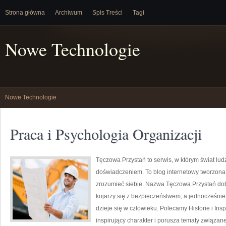
Strona główna
Archiwum
Spis Treści
Tagi
Nowe Technologie
Nowe Technologie
Praca i Psychologia Organizacji
Tęczowa Przystań to serwis, w którym świat lud
doświadczeniem. To blog internetowy tworzona 
zrozumieć siebie. Nazwa Tęczowa Przystań dob
kojarzy się z bezpieczeństwem, a jednocześnie
dzieje się w człowieku. Polecamy Historie i Ins
inspirujący charakter i porusza tematy związane