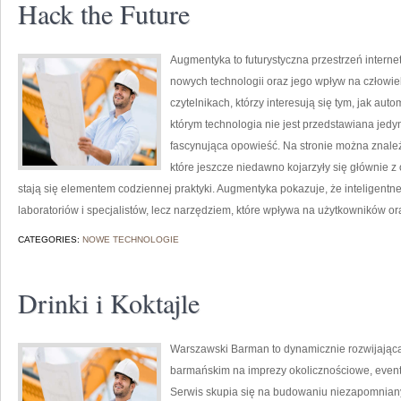
Hack the Future
Augmentyka to futurystyczna przestrzeń internet
nowych technologii oraz jego wpływ na człowie
czytelnikach, którzy interesują się tym, jak aut
którym technologia nie jest przedstawiana jedyn
fascynująca opowieść. Na stronie można znal
które jeszcze niedawno kojarzyły się głównie z 
stają się elementem codziennej praktyki. Augmentyka pokazuje, że inteligentne
laboratoriów i specjalistów, lecz narzędziem, które wpływa na użytkowników or
CATEGORIES:
NOWE TECHNOLOGIE
Drinki i Koktajle
Warszawski Barman to dynamicznie rozwijająca
barmańskim na imprezy okolicznościowe, eventy
Serwis skupia się na budowaniu niezapomnian