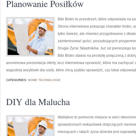
Planowanie Posiłków
Bibi Bistro to przestrzeń, które odpowiada na 
Strona internetowa pokazuje charakter bistro, 
tylko świeże, ale również przygotowane z dbało
zainteresować gości, poszukujących przyjemn
Drugie Życie Składników. Już od pierwszego k
Bibi Bistro stawia na prostotę połączoną z dobr
anonimowa prezentacja oferty, lecz internetowa opowieść, które ma zachęcać d
wygodnej wizytówki dla osób, które chcą szybko sprawdzić, czy lokal odpowia
CATEGORIES:
NOWE TECHNOLOGIE
DIY dla Malucha
Wallaboo to pomocne miejsce w sieci stworzone
sprawdzonych wskazówek dotyczących niemowląt
miesiącach i latach życia dziecka jest naprawdę