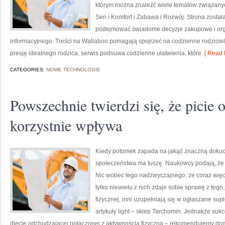
którym można znaleźć wiele tematów związanych
Sen i Komfort i Zabawa i Rozwój. Strona zosta
podejmować świadome decyzje zakupowe i orga
informacyjnego. Treści na Wallaboo pomagają spojrzeć na codzienne rodzicie
presję idealnego rodzica, serwis podsuwa codzienne ułatwienia, które
[ Read 
CATEGORIES:
NOWE TECHNOLOGIE
Powszechnie twierdzi się, że picie
korzystnie wpływa
Kiedy potomek zapada na jakąś znaczną dokuc
społeczeństwa ma tuszę. Naukowcy podają, że 
Nic wobec tego nadzwyczajnego, że coraz więce
tylko niewielu z nich zdaje sobie sprawę z tego,
fizycznej, inni uzupełniają się w ogłaszane 
artykuły light – sklep Tarchomin. Jednakże suk
diecie odchudzającej połączonej z aktywnością fizyczną – rekomendujemy d