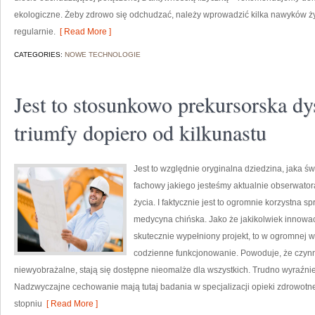
ekologiczne. Żeby zdrowo się odchudzać, należy wprowadzić kilka nawyków ż
regularnie.
[ Read More ]
CATEGORIES:
NOWE TECHNOLOGIE
Jest to stosunkowo prekursorska dy
triumfy dopiero od kilkunastu
Jest to względnie oryginalna dziedzina, jaka św
fachowy jakiego jesteśmy aktualnie obserwato
życia. I faktycznie jest to ogromnie korzystna sp
medycyna chińska. Jako że jakikolwiek innowac
skutecznie wypełniony projekt, to w ogromnej w
codzienne funkcjonowanie. Powoduje, że czynno
niewyobrażalne, stają się dostępne nieomalże dla wszystkich. Trudno wyraźni
Nadzwyczajne cechowanie mają tutaj badania w specjalizacji opieki zdrowotnej
stopniu
[ Read More ]