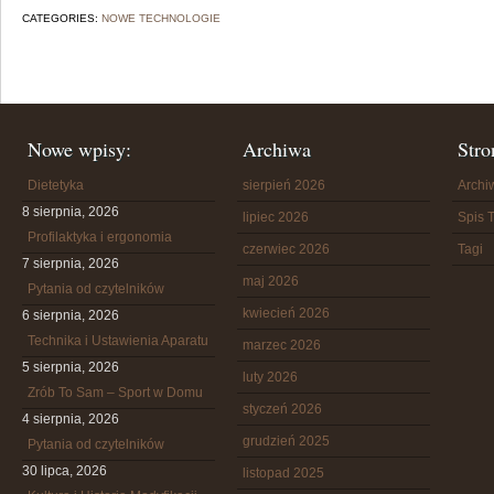
CATEGORIES:
NOWE TECHNOLOGIE
Nowe wpisy:
Archiwa
Stro
Dietetyka
sierpień 2026
Arch
8 sierpnia, 2026
lipiec 2026
Spis T
Profilaktyka i ergonomia
czerwiec 2026
Tagi
7 sierpnia, 2026
maj 2026
Pytania od czytelników
kwiecień 2026
6 sierpnia, 2026
Technika i Ustawienia Aparatu
marzec 2026
5 sierpnia, 2026
luty 2026
Zrób To Sam – Sport w Domu
styczeń 2026
4 sierpnia, 2026
grudzień 2025
Pytania od czytelników
30 lipca, 2026
listopad 2025