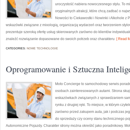
uroczystość nabiera nowoczesnego stylu. To m
oryginalnych atrakcji, które chcą zadbać o na
Nowości to Ciekawostki i Nowinki i Alkohole z 
wskazówki związane z mixologią, organizacją wydarzeń oraz tworzeniem styl
prezentuje szeroką ofertę usług skierowanych zarówno do klientów indywidualn
znaleźć rozwiązanie dopasowane do swoich potrzeb oraz charakteru
[ Read M
CATEGORIES:
NOWE TECHNOLOGIE
Oprogramowanie i Sztuczna Intelig
Moto Concierge to samochodowy serwis poradni
osobach zainteresowanych autami. Strona skup
wskazówkach związanych z sprawdzaniem sam
rynku z drugiej ręki. To miejsce, w którym czy
zarówno przed zakupem auta, jak i podczas je
do sprzedaży czy oceny stanu technicznego poj
Autonomiczne Pojazdy. Charakter strony można określić jako poradnikowy. Mot