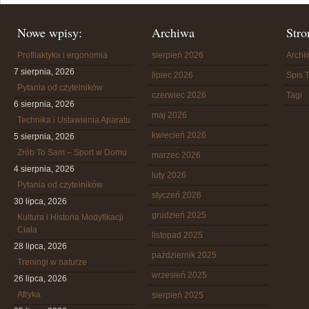
Nowe wpisy:
Archiwa
Stro
Profilaktyka i ergonomia
sierpień 2026
Arch
7 sierpnia, 2026
lipiec 2026
Spis T
Pytania od czytelników
czerwiec 2026
Tagi
6 sierpnia, 2026
maj 2026
Technika i Ustawienia Aparatu
kwiecień 2026
5 sierpnia, 2026
Zrób To Sam – Sport w Domu
marzec 2026
4 sierpnia, 2026
luty 2026
Pytania od czytelników
styczeń 2026
30 lipca, 2026
grudzień 2025
Kultura i Historia Modyfikacji
Ciała
listopad 2025
28 lipca, 2026
październik 2025
Treningi w naturze
wrzesień 2025
26 lipca, 2026
Afryka
sierpień 2025