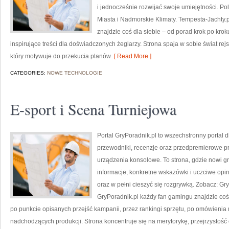
i jednocześnie rozwijać swoje umiejętności. P
Miasta i Nadmorskie Klimaty. Tempesta-Jachty.pl
znajdzie coś dla siebie – od porad krok po krok
inspirujące treści dla doświadczonych żeglarzy. Strona spaja w sobie świat rej
który motywuje do przekucia planów
[ Read More ]
CATEGORIES:
NOWE TECHNOLOGIE
E-sport i Scena Turniejowa
Portal GryPoradnik.pl to wszechstronny portal 
przewodniki, recenzje oraz przedpremierowe pr
urządzenia konsolowe. To strona, gdzie nowi g
informacje, konkretne wskazówki i uczciwe opi
oraz w pełni cieszyć się rozgrywką. Zobacz: Gr
GryPoradnik.pl każdy fan gamingu znajdzie coś 
po punkcie opisanych przejść kampanii, przez rankingi sprzętu, po omówienia
nadchodzących produkcji. Strona koncentruje się na merytorykę, przejrzystość