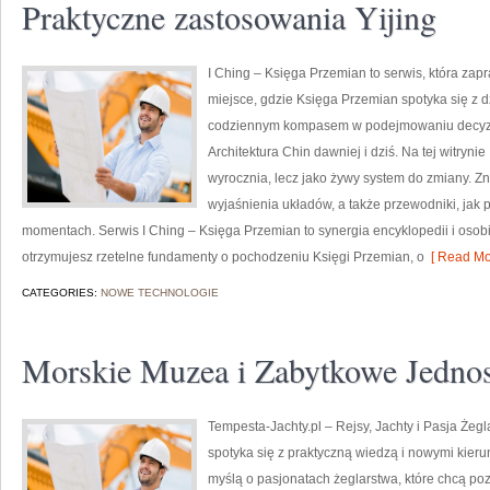
Praktyczne zastosowania Yijing
I Ching – Księga Przemian to serwis, która zapra
miejsce, gdzie Księga Przemian spotyka się z d
codziennym kompasem w podejmowaniu decyzji.
Architektura Chin dawniej i dziś. Na tej witryni
wyrocznia, lecz jako żywy system do zmiany. 
wyjaśnienia układów, a także przewodniki, jak
momentach. Serwis I Ching – Księga Przemian to synergia encyklopedii i osobi
otrzymujesz rzetelne fundamenty o pochodzeniu Księgi Przemian, o
[ Read Mo
CATEGORIES:
NOWE TECHNOLOGIE
Morskie Muzea i Zabytkowe Jednos
Tempesta-Jachty.pl – Rejsy, Jachty i Pasja Żegl
spotyka się z praktyczną wiedzą i nowymi kieru
myślą o pasjonatach żeglarstwa, które chcą p