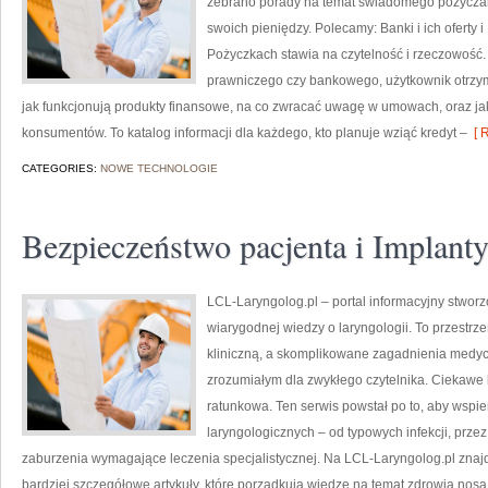
zebrano porady na temat świadomego pożyczan
swoich pieniędzy. Polecamy: Banki i ich oferty i
Pożyczkach stawia na czytelność i rzeczowość
prawniczego czy bankowego, użytkownik otrzymu
jak funkcjonują produkty finansowe, na co zwracać uwagę w umowach, oraz jak
konsumentów. To katalog informacji dla każdego, kto planuje wziąć kredyt –
[ R
CATEGORIES:
NOWE TECHNOLOGIE
Bezpieczeństwo pacjenta i Implant
LCL-Laryngolog.pl – portal informacyjny stworz
wiarygodnej wiedzy o laryngologii. To przestrze
kliniczną, a skomplikowane zagadnienia medyc
zrozumiałym dla zwykłego czytelnika. Ciekawe
ratunkowa. Ten serwis powstał po to, aby wsp
laryngologicznych – od typowych infekcji, prze
zaburzenia wymagające leczenia specjalistycznej. Na LCL-Laryngolog.pl znajd
bardziej szczegółowe artykuły, które porządkują wiedzę na temat zdrowia nos