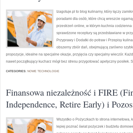
Izagotuje.pl to blog kulinarny, który łączy z
poradami dla osób, które chcą wreszcie ogarn
przestrzeń online, w którym kuchnia codzienna
sprawdzone receptury są przedstawiane w przy
Przyprawy i Dodatki do potraw i Przepisy kulinar
obszerny zbiór dań, obejmującą zarówno szybki
propozycje, idealne na specjalne okazje, przyjęcia czy specjalny wieczór. Każdy
nawet początkujący kucharz mógł bez stresu przygotować apetyczny posiłek. S
CATEGORIES:
NOWE TECHNOLOGIE
Finansowa niezależność i FIRE (Fi
Independence, Retire Early) i Pozos
Wszystko o Pożyczkach to strona internetowa, kt
lepiej poznać świat pożyczek i budżetu domowe