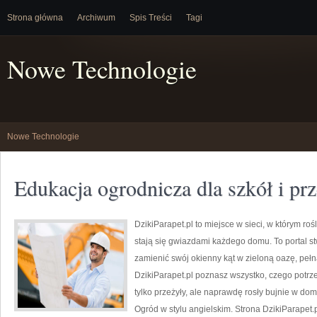
Strona główna
Archiwum
Spis Treści
Tagi
Nowe Technologie
Nowe Technologie
Edukacja ogrodnicza dla szkół i prz
DzikiParapet.pl to miejsce w sieci, w którym r
stają się gwiazdami każdego domu. To portal st
zamienić swój okienny kąt w zieloną oazę, peł
DzikiParapet.pl poznasz wszystko, czego potrze
tylko przeżyły, ale naprawdę rosły bujnie w 
Ogród w stylu angielskim. Strona DzikiParapet