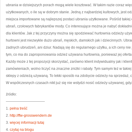
NA
ubrania w dzisiejszych porach mogą wiele kosztować. W takim razie coraz więc
TO
CH
użytkowanych, o ile są w dobrym stanie. Jedną z najbardziej kultowych, jest o
miejsca importowane są najlepszej postaci ubrania użytkowane. Pośród takie
ubrań, czołowych fabrykantów mody. Co interesujące można je nabyć dokładnie
dla klientów. Jak z tej przyczyny można się spodziewać hurtownia odzieży uży
hurtowni jest niezwykle dużo ubrań, męskich, damskich jak i dziecinnych. Ubr
żadnych ubrudzeń, ani dziur. Nadają się do regularnego użytku, a ich ceny ni
tym, co ma do zaproponowania odzież używana hurtownia, ponieważ jej oferta
Każdy może z tej propozycji skorzystać, zarówno klient indywidualny jak i klient
zamówieniach, wolno liczyć na znaczne zniżki i rabaty. Tym samym też w taki
sklepy z odzieżą używaną. To lekki sposób na zdobycie odzieży na sprzedaż, cz
W współczesnych czasach nikt już się nie wstydzi nosić odzieży używanej, gdyż
źródło:
———————————
1.
pełna treść
2.
http://ffw-grosswendern.de
3.
więcej informacji tutaj
4.
czytaj na blogu