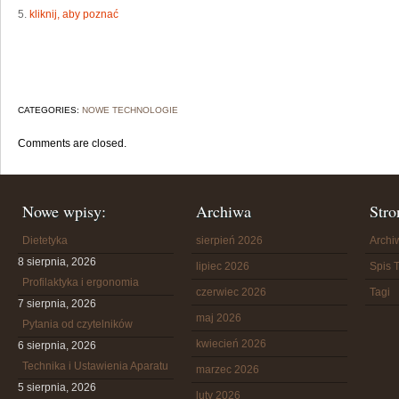
5.
kliknij, aby poznać
CATEGORIES:
NOWE TECHNOLOGIE
Comments are closed.
Nowe wpisy:
Archiwa
Stro
Dietetyka
sierpień 2026
Arch
8 sierpnia, 2026
lipiec 2026
Spis T
Profilaktyka i ergonomia
czerwiec 2026
Tagi
7 sierpnia, 2026
maj 2026
Pytania od czytelników
kwiecień 2026
6 sierpnia, 2026
Technika i Ustawienia Aparatu
marzec 2026
5 sierpnia, 2026
luty 2026