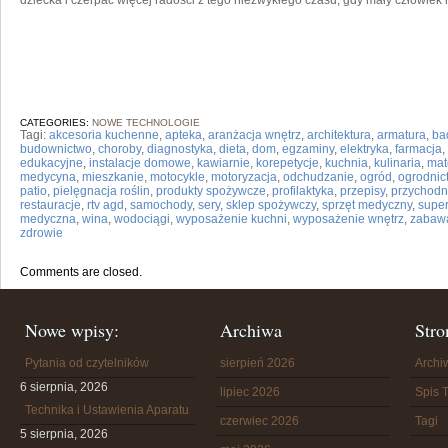
dziecka i czerpać więcej radości z tego niezwykłego czasu, gdy mały człowiek 
CATEGORIES:
NOWE TECHNOLOGIE
Tagi:
akcesoria kuchenne
,
apteka
,
aranżacja wnętrz
,
architektura
,
armatura
,
ba
budownictwo
,
choroby
,
diagnostyka
,
dieta
,
dom
,
egzaminy
,
elektryka
,
farmacja
,
edukacyjne
,
instalacje domowe
,
kawiarnie
,
korepetycje
,
kuchnia
,
kulinaria
,
mat
medycyna
,
mieszkanie
,
motocykle
,
motoryzacja
,
odchudzanie
,
ogród
,
ogrodnic
patio
,
pielęgnacja roślin
,
produkty spożywcze
,
profilaktyka
,
przepisy
,
przychodn
restauracje
,
rtv agd
,
samochody
,
sery
,
sklep spożywczy
,
sprzęt medyczny
,
supe
medyczna
,
wina
,
wodociągi
,
wyposażenie kuchni
,
wyposażenie wnętrz
,
zabaw
zdrowie
Comments are closed.
Nowe wpisy:
Archiwa
Stro
Pytania od czytelników
sierpień 2026
Arch
6 sierpnia, 2026
lipiec 2026
Spis T
Technika i Ustawienia Aparatu
czerwiec 2026
Tagi
5 sierpnia, 2026