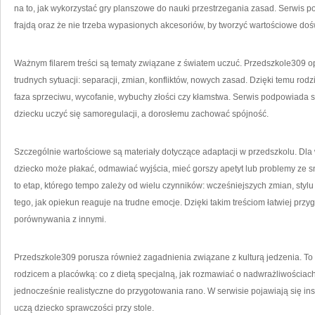
na to, jak wykorzystać gry planszowe do nauki przestrzegania zasad. Serwis p
frajdą oraz że nie trzeba wypasionych akcesoriów, by tworzyć wartościowe do
Ważnym filarem treści są tematy związane z światem uczuć. Przedszkole309 op
trudnych sytuacji: separacji, zmian, konfliktów, nowych zasad. Dzięki temu rodz
faza sprzeciwu, wycofanie, wybuchy złości czy kłamstwa. Serwis podpowiada s
dziecku uczyć się samoregulacji, a dorosłemu zachować spójność.
Szczególnie wartościowe są materiały dotyczące adaptacji w przedszkolu. Dla w
dziecko może płakać, odmawiać wyjścia, mieć gorszy apetyt lub problemy ze 
to etap, którego tempo zależy od wielu czynników: wcześniejszych zmian, stylu
tego, jak opiekun reaguje na trudne emocje. Dzięki takim treściom łatwiej przy
porównywania z innymi.
Przedszkole309 porusza również zagadnienia związane z kulturą jedzenia. To t
rodzicem a placówką: co z dietą specjalną, jak rozmawiać o nadwrażliwościach,
jednocześnie realistyczne do przygotowania rano. W serwisie pojawiają się in
uczą dziecko sprawczości przy stole.