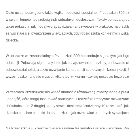
Dużo uwagi poświęcono także wątkom edukacji specjalnej. Przedszkole309 uwraż
w swoim tempie i potrzebują indywidualnych dostosowań. Teksty pomagają rod
także pokazują, jak mogą wyglądać działania rozwojowe w praktyce, na przykł
serwis staje się towarzyszem w sytuacjach, gdy rodzic szuka konkretnych wskaz
dziecka.
W obszarze wczesnoszkolnym Przedszkole309 koncentruje się na tym, jak łago
edukacji. Pojawiają się tematy takie jak przygotowanie do szkoły, budowanie c
odpowiedzialności, a także rozwijanie kompetencji społecznych: komunikacji.
wczesnoszkolna to nie wyścig, tylko etap, w którym liczy się poczucie bezpiec
W treściach Przedszkole309 widać dbałość o równowagę między teorią a prakty
i podejść, które mogą inspirować nauczycieli i rodziców: kreatywne rozwiązani
doświadczenie. Z drugiej strony serwis dostarcza “codziennych” rozwiązań: ja
dziecko nie chce chodzić do przedszkola, jak rozmawiać o trudnych sytuacjach
Na Przedszkole309 ważne miejsce zajmuje też tematyka relacji w rodzinie. Ro