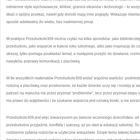
odmienne style wychowawcze, kłótnie, granice ekranów i technologii – to wszy
dbać o spójny przekaz, nawet gdy dorośli mają inne poglądy. Wskazuje również
sposób adekwatny do wieku, bez nadmiernej presji.
W praktyce Przedszkole309 można czytać na kilka sposobów: jako biblioteczkę
przedszkolu, jako wsparcie w trakcie roku szkolnego, albo jako inspirację do co
straszy, tylko pomaga poukładać temat, a następnie przejść do działania: roz
nawyków, poprawy komunikacji z placówką.
W tle wszystkich materiałów Przedszkole309 widać wspólne wartości: podmiot
rodziną a placówką oraz przekonanie, że każde dziecko uczy się i rozwija w s
patrzeć na malucha nie przez pryzmat “problemów”, lecz przez pryzmat etapu 
ma prawo do wątpliwości i że szukanie wsparcia jest oznaką troski, a nie poraż
Przedszkole309 jest więc towarzyszem po świecie wczesnego dzieciństwa: od 
przedszkolne przyjaźnie, konflikty i sukcesy, aż po start w edukacji szkolnej. To
codzienne pytania rodziców w użyteczne wskazówki. Dzięki temu łatwiej budo