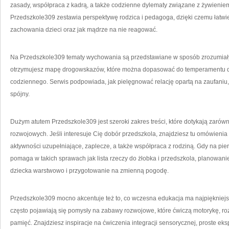
zasady, współpraca z kadrą, a także codzienne dylematy związane z żywieniem
Przedszkole309 zestawia perspektywę rodzica i pedagoga, dzięki czemu łatwie
zachowania dzieci oraz jak mądrze na nie reagować.
Na Przedszkole309 tematy wychowania są przedstawiane w sposób zrozumiały
otrzymujesz mapę drogowskazów, które można dopasować do temperamentu dzie
codziennego. Serwis podpowiada, jak pielęgnować relację opartą na zaufaniu,
spójny.
Dużym atutem Przedszkole309 jest szeroki zakres treści, które dotykają zarówn
rozwojowych. Jeśli interesuje Cię dobór przedszkola, znajdziesz tu omówienia
aktywności uzupełniające, zaplecze, a także współpraca z rodziną. Gdy na pie
pomaga w takich sprawach jak lista rzeczy do żłobka i przedszkola, planowani
dziecka warstwowo i przygotowanie na zmienną pogodę.
Przedszkole309 mocno akcentuje też to, co wczesna edukacja ma najpiękniejsz
często pojawiają się pomysły na zabawy rozwojowe, które ćwiczą motorykę, roz
pamięć. Znajdziesz inspiracje na ćwiczenia integracji sensorycznej, proste ek