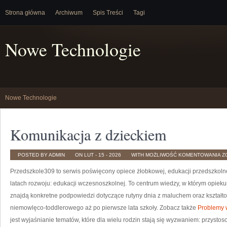
Strona główna
Archiwum
Spis Treści
Tagi
Nowe Technologie
Nowe Technologie
Komunikacja z dzieckiem
K
POSTED BY ADMIN
ON LUT - 15 - 2026
WITH
MOŻLIWOŚĆ KOMENTOWANIA
Z
Z
D
Przedszkole309 to serwis poświęcony opiece żłobkowej, edukacji przedszkoln
latach rozwoju: edukacji wczesnoszkolnej. To centrum wiedzy, w którym opiek
znajdą konkretne podpowiedzi dotyczące rutyny dnia z maluchem oraz kształt
niemowlęco-toddlerowego aż po pierwsze lata szkoły. Zobacz także
Problemy
jest wyjaśnianie tematów, które dla wielu rodzin stają się wyzwaniem: przysto