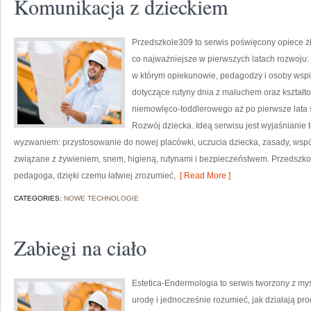
Komunikacja z dzieckiem
Przedszkole309 to serwis poświęcony opiece żł
co najważniejsze w pierwszych latach rozwoju:
w którym opiekunowie, pedagodzy i osoby wspi
dotyczące rutyny dnia z maluchem oraz kształt
niemowlęco-toddlerowego aż po pierwsze lata 
Rozwój dziecka. Ideą serwisu jest wyjaśnianie t
wyzwaniem: przystosowanie do nowej placówki, uczucia dziecka, zasady, wspó
związane z żywieniem, snem, higieną, rutynami i bezpieczeństwem. Przedszko
pedagoga, dzięki czemu łatwiej zrozumieć,
[ Read More ]
CATEGORIES:
NOWE TECHNOLOGIE
Zabiegi na ciało
Estetica-Endermologia to serwis tworzony z my
urodę i jednocześnie rozumieć, jak działają pro