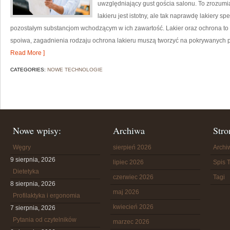
uwzględniający gust gościa salonu. To zrozumia
lakieru jest istotny, ale tak naprawdę lakiery s
pozostałym substancjom wchodzącym w ich zawartość. Lakier oraz ochrona to m
spoiwa, zagadnienia rodzaju ochrona lakieru muszą tworzyć na pokrywanych 
Read More ]
CATEGORIES:
NOWE TECHNOLOGIE
Nowe wpisy:
Archiwa
Stro
Węgry
sierpień 2026
Arch
9 sierpnia, 2026
lipiec 2026
Spis T
Dietetyka
czerwiec 2026
Tagi
8 sierpnia, 2026
maj 2026
Profilaktyka i ergonomia
kwiecień 2026
7 sierpnia, 2026
Pytania od czytelników
marzec 2026