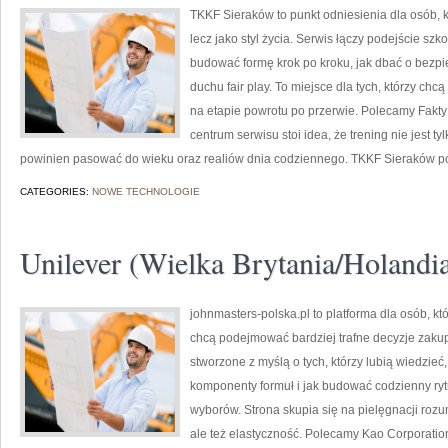
TKKF Sieraków to punkt odniesienia dla osób, kt
lecz jako styl życia. Serwis łączy podejście sz
budować formę krok po kroku, jak dbać o bezpi
duchu fair play. To miejsce dla tych, którzy chcą
na etapie powrotu po przerwie. Polecamy Fakty i 
centrum serwisu stoi idea, że trening nie jest ty
powinien pasować do wieku oraz realiów dnia codziennego. TKKF Sieraków 
CATEGORIES:
NOWE TECHNOLOGIE
Unilever (Wielka Brytania/Holandi
johnmasters-polska.pl to platforma dla osób, kt
chcą podejmować bardziej trafne decyzje zaku
stworzone z myślą o tych, którzy lubią wiedzieć,
komponenty formuł i jak budować codzienny ry
wyborów. Strona skupia się na pielęgnacji rozum
ale też elastyczność. Polecamy Kao Corporation