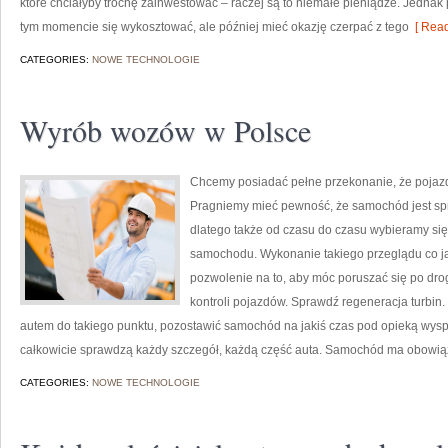
które chciałyby trochę zainwestować – raczej są to niemałe pieniądze. Jednak
tym momencie się wykosztować, ale później mieć okazję czerpać z tego
[ Read
CATEGORIES:
NOWE TECHNOLOGIE
Wyrób wozów w Polsce
Chcemy posiadać pełne przekonanie, że pojazd
Pragniemy mieć pewność, że samochód jest sp
dlatego także od czasu do czasu wybieramy si
samochodu. Wykonanie takiego przeglądu co j
pozwolenie na to, aby móc poruszać się po drog
kontroli pojazdów. Sprawdź regeneracja turbin
autem do takiego punktu, pozostawić samochód na jakiś czas pod opieką wys
całkowicie sprawdzą każdy szczegół, każdą część auta. Samochód ma obowiąz
CATEGORIES:
NOWE TECHNOLOGIE