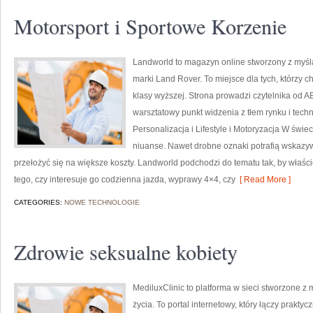
Motorsport i Sportowe Korzenie
Landworld to magazyn online stworzony z myśl
marki Land Rover. To miejsce dla tych, którzy
klasy wyższej. Strona prowadzi czytelnika od 
warsztatowy punkt widzenia z tłem rynku i techn
Personalizacja i Lifestyle i Motoryzacja W świe
niuanse. Nawet drobne oznaki potrafią wskazy
przełożyć się na większe koszty. Landworld podchodzi do tematu tak, by właśc
tego, czy interesuje go codzienna jazda, wyprawy 4×4, czy
[ Read More ]
CATEGORIES:
NOWE TECHNOLOGIE
Zdrowie seksualne kobiety
MediluxClinic to platforma w sieci stworzone z
życia. To portal internetowy, który łączy prakt