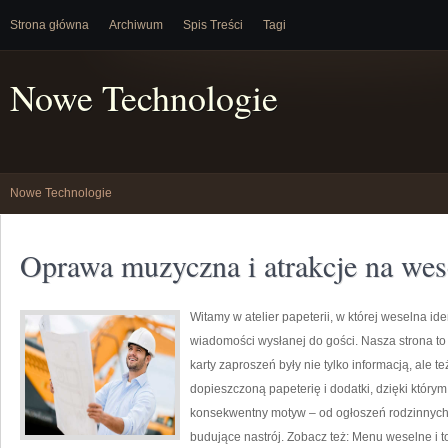
Strona główna
Archiwum
Spis Treści
Tagi
Nowe Technologie
Nowe Technologie
Oprawa muzyczna i atrakcje na wes
Witamy w atelier papeterii, w której weselna id
wiadomości wysłanej do gości. Nasza strona to 
karty zaproszeń były nie tylko informacją, ale 
dopieszczoną papeterię i dodatki, dzięki który
konsekwentny motyw – od ogłoszeń rodzinnych p
budujące nastrój. Zobacz też: Menu weselne i t