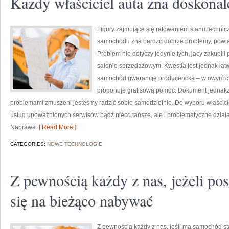
Każdy właściciel auta zna doskonal
Figury zajmujące się ratowaniem stanu techni
samochodu zna bardzo dobrze problemy, powią
Problem nie dotyczy jedynie tych, jacy zakupili
salonie sprzedażowym. Kwestia jest jednak łat
samochód gwarancję producencką – w owym c
proponuje gratisową pomoc. Dokument jednakże
problemami zmuszeni jesteśmy radzić sobie samodzielnie. Do wyboru właściciel
usług upoważnionych serwisów bądź nieco tańsze, ale i problematyczne działa
Naprawa
[ Read More ]
CATEGORIES:
NOWE TECHNOLOGIE
Z pewnością każdy z nas, jeżeli po
się na bieżąco nabywać
Z pewnością każdy z nas, jeśli ma samochód s