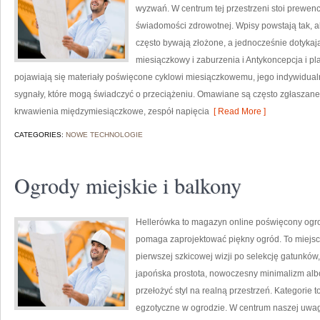
wyzwań. W centrum tej przestrzeni stoi prewe
świadomości zdrowotnej. Wpisy powstają tak, a
często bywają złożone, a jednocześnie dotykaj
miesiączkowy i zaburzenia i Antykoncepcja i p
pojawiają się materiały poświęcone cyklowi miesiączkowemu, jego indywidu
sygnały, które mogą świadczyć o przeciążeniu. Omawiane są często zgłaszane
krwawienia międzymiesiączkowe, zespół napięcia
[ Read More ]
CATEGORIES:
NOWE TECHNOLOGIE
Ogrody miejskie i balkony
Hellerówka to magazyn online poświęcony ogro
pomaga zaprojektować piękny ogród. To miejsce
pierwszej szkicowej wizji po selekcję gatunków,
japońska prostota, nowoczesny minimalizm albo
przełożyć styl na realną przestrzeń. Kategorie 
egzotyczne w ogrodzie. W centrum naszej uwagi