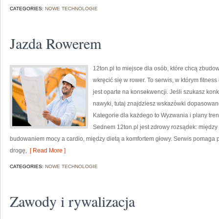
CATEGORIES:
NOWE TECHNOLOGIE
Jazda Rowerem
12ton.pl to miejsce dla osób, które chcą zbud
wkręcić się w rower. To serwis, w którym fitness
jest oparte na konsekwencji. Jeśli szukasz ko
nawyki, tutaj znajdziesz wskazówki dopasowane
Kategorie dla każdego to Wyzwania i plany tren
Sednem 12ton.pl jest zdrowy rozsądek: między
budowaniem mocy a cardio, między dietą a komfortem głowy. Serwis pomaga pa
drogę,
[ Read More ]
CATEGORIES:
NOWE TECHNOLOGIE
Zawody i rywalizacja