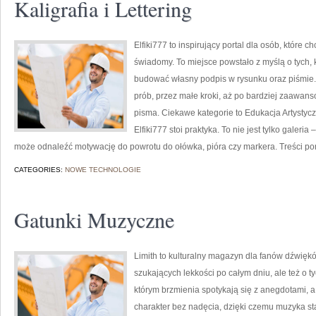
Kaligrafia i Lettering
Elfiki777 to inspirujący portal dla osób, które 
świadomy. To miejsce powstało z myślą o tych, k
budować własny podpis w rysunku oraz piśmie.
prób, przez małe kroki, aż po bardziej zaawa
pisma. Ciekawe kategorie to Edukacja Artystyczn
Elfiki777 stoi praktyka. To nie jest tylko galeri
może odnaleźć motywację do powrotu do ołówka, pióra czy markera. Treści p
CATEGORIES:
NOWE TECHNOLOGIE
Gatunki Muzyczne
Limith to kulturalny magazyn dla fanów dźwiękó
szukających lekkości po całym dniu, ale też o ty
którym brzmienia spotykają się z anegdotami, a
charakter bez nadęcia, dzięki czemu muzyka staj