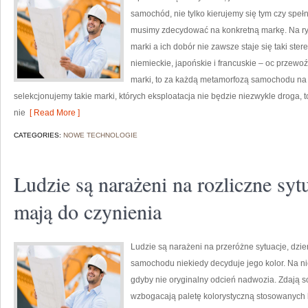
samochód, nie tylko kierujemy się tym czy speł
musimy zdecydować na konkretną markę. Na ry
marki a ich dobór nie zawsze staje się taki ste
niemieckie, japońskie i francuskie – oc przewoźn
marki, to za każdą metamorfozą samochodu na i
selekcjonujemy takie marki, których eksploatacja nie będzie niezwykle droga, t
nie
[ Read More ]
CATEGORIES:
NOWE TECHNOLOGIE
Ludzie są narażeni na rozliczne syt
mają do czynienia
Ludzie są narażeni na przeróżne sytuacje, dzi
samochodu niekiedy decyduje jego kolor. Na ni
gdyby nie oryginalny odcień nadwozia. Zdają so
wzbogacają paletę kolorystyczną stosowanych l