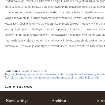
Podsumowując, rewolucja zdrowotna dzięki E-zdrowiu nie jest już tylko hollywoo
która​ szybko ⁢zmienia oblicze ​opieki zdrowotnej na ⁢całym świecie. Dzięki no
rozwiązaniom, pacjenci ​mają teraz dostęp do szybszych, bardziej efektywnych 
Wraz ⁤z rozwojem tej branży, możemy spodziewać się⁤ jeszcze większych zmian i 
wszystkich. Jest to kolejny krok w kierunku przyszłościowej medycyny, która ma 
w których ‍pacjenci‍ czekali godzinami w szpitalnych kolejkach, powoli ‌odchodz
‌cieszyć się bardziej sprawiedliwym, efektywnym i dostosowanym do indywidua
naprawdę fascynujący‍ moment dla medycyny i⁣ nie możemy⁤ się doczekać, co p
zdrowia, a E-zdrowie jest naszym przewodnikiem. Niech⁣ rewolucja zdrowotna t
CATEGORIES:
NOWE TECHNOLOGIE
Tagi:
digitalizacja systemu zdrowia
,
e-konsultacje
,
e-recepta
,
E-zdrowie
,
innow
Rewolucja zdrowotna
,
technologia w medycynie
,
zdalne badanie lekarskie
Comments are closed.
Nowe wpisy:
Archiwa
Stro