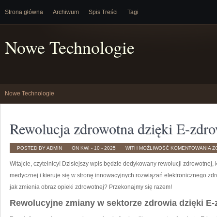
Strona główna
Archiwum
Spis Treści
Tagi
Nowe Technologie
Nowe Technologie
Rewolucja zdrowotna dzięki E-zdr
R
POSTED BY ADMIN
ON KWI - 10 - 2025
WITH
MOŻLIWOŚĆ KOMENTOWANIA
Z
Z
DZ
Witajcie, czytelnicy! Dzisiejszy ‌wpis będzie dedykowany rewolucji‌ zdrowotnej, 
E-
Z
medycznej‌ i kieruje ⁤się w stronę innowacyjnych rozwiązań elektronicznego zdrow
jak zmienia⁢ obraz opieki zdrowotnej? Przekonajmy się razem!
Rewolucyjne zmiany ​w sektorze zdrowia dzięki E