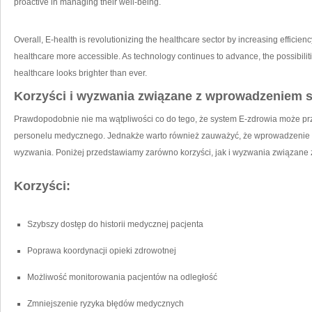
proactive in managing their well-being.
Overall, E-health​ is revolutionizing the healthcare sector by increasing efficie
healthcare more accessible. As ‌technology continues ‌to advance, the possibilitie
healthcare⁣ looks brighter than ever.
Korzyści i wyzwania związane z wprowadzeniem 
Prawdopodobnie nie ma wątpliwości⁤ co do tego, ‍że system E-zdrowia może przy
personelu medycznego. Jednakże warto również zauważyć, że wprowadzenie 
wyzwania.⁢ Poniżej przedstawiamy zarówno korzyści, jak i⁣ wyzwania związane 
Korzyści:
Szybszy dostęp do historii medycznej pacjenta
Poprawa koordynacji opieki zdrowotnej
Możliwość monitorowania pacjentów na odległość
Zmniejszenie ryzyka ⁢błędów medycznych