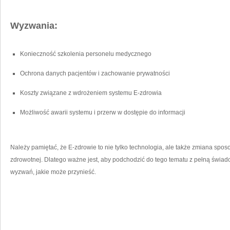
Wyzwania:
Konieczność⁢ szkolenia personelu medycznego
Ochrona danych pacjentów i ​zachowanie prywatności
Koszty ⁤związane‍ z‌ wdrożeniem‍ systemu ‌E-zdrowia
Możliwość awarii systemu i⁤ przerw w dostępie do informacji
Należy‌ pamiętać, że E-zdrowie to nie tylko technologia, ‌ale także ‍zmiana spo
zdrowotnej.⁣ Dlatego ważne jest, aby‌ podchodzić⁣ do tego tematu z pełną świad
wyzwań, jakie ‌może⁣ przynieść.