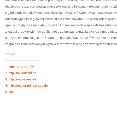
odchudzanie lub ewentualnie produkty light – sklep Tarchomin. Jakkolwiek suk
diecie odchudzającej powiązanej z aktywnością fizyczną – rekomendujemy wi
się odchudzać, należy wprowadzić kilka nawyków żywieniowych oraz wykorzyst
odchudzająca to w głównej mierze dieta zbilansowana. Nie warto zatem wykorz
opartych wyłącznie na białku, tłuszczu lub też owocach – sprawdź bezgluteno
z każdej grupy żywieniowej. Nie może zatem zabraknąć jarzyn, ciemnego piec
chudych ryb oraz mięsa oraz chudego nabiału. Ważny jest również umiar i czę
zespolone z umiarkowanym wysiłkiem z pewnością będzie zdrowym odchudza
źródło:
———————————
1.
zobacz szczegóły
2.
http://mv-tourism.de
3.
http://nowyevent.de
4.
http://oecher-printen-cup.de
5.
link